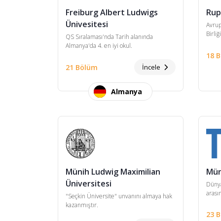
Freiburg Albert Ludwigs
Rup
Ünivesitesi
Avrup
Birliğ
QS Sıralaması'nda Tarih alanında
Almanya'da 4. en iyi okul.
18 
21 Bölüm
İncele
Almanya
Münih Ludwig Maximilian
Mün
Üniversitesi
Dünya
arası
"Seçkin Üniversite" unvanını almaya hak
kazanmıştır.
23 