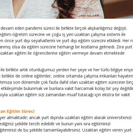
devam eden pandemi süreci ile birlikte birçok alışkanlığımız değişti.
eğitim-öğretim sürecine ve çoğu iş yeri uzaktan çalışma sistemi ile
önce yurt dışı seyahatlerini ve yurt dışı eğitim sürecini etkiledi. Her 
ıtlanmış olsa da eğitim sürecine herhangi bir kısıtlama gelmedi. Zira yurt
bi uzaktan eğitim ile öğrencilerine eğitim vermeye devam etmektedir.
ile birlikte artık oturduğumuz yerden her şeye ve her türlü bilgiye erişeb
e birlikte de online eğitimler, online ortamda çalışma imkanları hayatı
atımıza son dönemde çok fazla dahil olan uzaktan eğitim sürecinin bir
kli etkileşimde bulunmak ve bunlara vakit harcamak kolay bir şey değildir
ayısıyla uzaktan eğitim sizi zamandan muaf tutacağı için ekstra bir vakit
an Eğitim Süreci
yer almaktadır; ancak yurt dışında uzaktan eğitim alarak üniversitenizi
ediğiniz şekilde tercih edebilir ve bunun yanı sıra eğitiminizi
timinizi de bu şekilde tamamlayabilirsiniz. Uzaktan eğitim veren yurt 