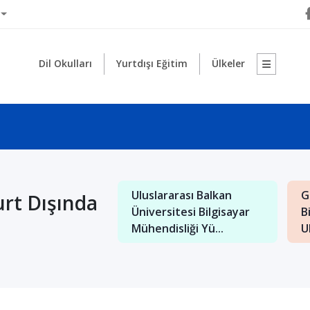
Dil Okulları
Yurtdışı Eğitim
Ülkeler
rarası Saraybosna
Makedonya Uluslararası
M
urt Dışında
itesi İngilizce
Balkan Üniversitesi'nde
K
 ve B...
Türkçe Öğretm...
Do