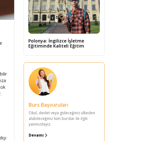
Polonya: İngilizce İşletme
ne
Eğitiminde Kaliteli Eğitim
ilir
mıza
çok
.
Burs Başvuruları
Okul, devlet veya gideceğiniz ülkeden
alabileceğiniz tüm burslar ile ilgili
yanınızdayız.
Devamı
dışı