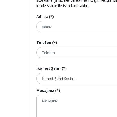
Size daha iyi hizmet verebilmemiz için iletişim bi
içinde sizinle iletişim kuracaktır.
Adınız (*)
Telefon (*)
İkamet Şehri (*)
Mesajınız (*)