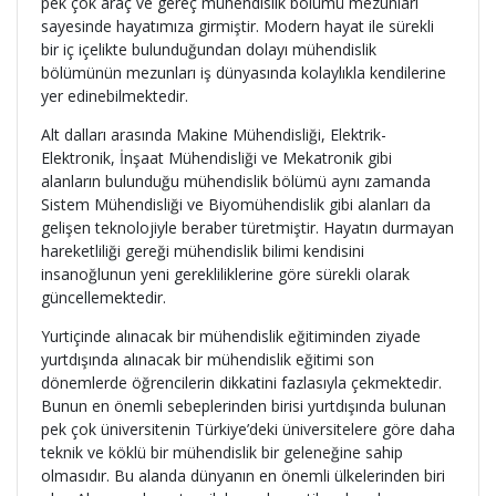
pek çok araç ve gereç mühendislik bölümü mezunları
sayesinde hayatımıza girmiştir. Modern hayat ile sürekli
bir iç içelikte bulunduğundan dolayı mühendislik
bölümünün mezunları iş dünyasında kolaylıkla kendilerine
yer edinebilmektedir.
Alt dalları arasında Makine Mühendisliği, Elektrik-
Elektronik, İnşaat Mühendisliği ve Mekatronik gibi
alanların bulunduğu mühendislik bölümü aynı zamanda
Sistem Mühendisliği ve Biyomühendislik gibi alanları da
gelişen teknolojiyle beraber türetmiştir. Hayatın durmayan
hareketliliği gereği mühendislik bilimi kendisini
insanoğlunun yeni gerekliliklerine göre sürekli olarak
güncellemektedir.
Yurtiçinde alınacak bir mühendislik eğitiminden ziyade
yurtdışında alınacak bir mühendislik eğitimi son
dönemlerde öğrencilerin dikkatini fazlasıyla çekmektedir.
Bunun en önemli sebeplerinden birisi yurtdışında bulunan
pek çok üniversitenin Türkiye’deki üniversitelere göre daha
teknik ve köklü bir mühendislik bir geleneğine sahip
olmasıdır. Bu alanda dünyanın en önemli ülkelerinden biri