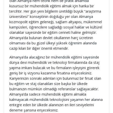
olan Almanya hem teorik hem de pratik anlamda
kusursuz bir mühendislik eğitimi almak için harika bir
tercihtir. Her gün yeni bilgilerin üretildiği büyük “araştırma
üniversitesi” konseptinin doğduğu yer olan Almanya
kozmopolit eğitim geleneği, sağlam altyapısı, mükemmel
kampüsleri, öğrencilere sağladığı sosyal haklar ve kültürel
olanaklar sayesinde bir eğitim cenneti haline gelmiştir.
Almanya’da bulunan devlet okullarının harç ücretinin
olmaması da bu güzel ülkeyi yüksek öğrenim alanında
cazip kılan bir diğer önemli etmendir.
Almanya’da alacağınız bir mühendislik eğitimi sayesinde
dünya devi mühendislik ve teknoloji firmalarında da staj
yapma imkanı bulacak ve bu firmaların işleyişini görerek
geniş bir iş vizyonu kazanma fırsatına erişeceksiniz.
Kariyerinizin sonraki adımları için bulunmaz bir fırsat olan
bu eğitim ve staj olanakları size başka bir ülkede
bulmanızın mümkün olmadığı referanslar sağlayacaktır.
Almanya’da sadece mühendislik eğitimi almakla
kalmayacak mühendislik teknolojisini yaşamın her alanına
entegre eden bir ülkede alanınızın en ileri seviyelerini
deneme şansına erişeceksiniz.