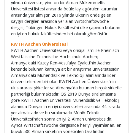
yılında üniversite, yine on bir Alman Mükemmellik
Üniversitesi listesi arasında ödüle layık görülen kurumlar
arasında yer almıştır. 2016 yılında ülkenin önde gelen
saygın dergileri arasında yer alan Wirtschaftswoche
dergisi, Tübingen Hukuk Fakültesi'ni ülke çapında bulunan
en iyi on hukuk fakültesinden biri olarak görmüştür.
RWTH Aachen Üniversitesi
RWTH Aachen Üniversitesi veya orisijal ismi ile Rheinisch-
Westfälische Technische Hochschule Aachen;
Almanya’daki Kuzey Ren-Vestfalya Eyaleti’nin Aachen
kentinde bulunan kamuya ait bir araştırma üniversitesidir.
Almanya’daki Mühendislik ve Teknoloji alanlarında lider
üniversitelerden biri olan RWTH Aachen Üniversitesi’nin
uluslararası şirketler ve Almanya’da bulunan birçok şirketle
partnerliği bulunmaktadır. QS 2019 Dünya sıralamasına
göre RWTH Aachen üniversitesi Mühendislik ve Teknoloji
alanında Dünya’nın en iyi üniversiteleri arasında 44. sırada
yer almaktadır ve bu sıralamada Münih Teknik
Üniversitesi’nden sonra en iyi 2. Alman üniversitesidir.
Ayrıca Wirtschaftswoche dergisinde her yıl yayımlanan, en
büyük 500 Alman şirketinin yöneticileri tarafından