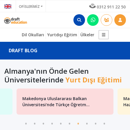
OFİSLERİMİZ
0312 911 22 50
Dil Okulları
Yurtdışı Eğitim
Ülkeler
DRAFT BLOG
Almanya'nın Önde Gelen
Üniversitelerinde
Yurt Dışı Eğitimi
Makedonya Uluslararası Balkan
Mak
Üniversitesi'nde Türkçe Öğretm...
Haz