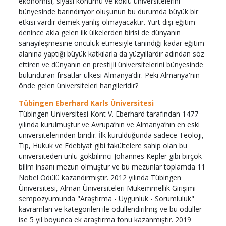
ekonomisi, siyasi konumu ve köklü üniversitelerini
bünyesinde barındırıyor oluşunun bu durumda büyük bir
etkisi vardır demek yanlış olmayacaktır. Yurt dışı eğitim
denince akla gelen ilk ülkelerden birisi de dünyanın
sanayileşmesine öncülük etmesiyle tanındığı kadar eğitim
alanına yaptığı büyük katkılarla da yüzyıllardır adından söz
ettiren ve dünyanın en prestijli üniversitelerini bünyesinde
bulunduran fırsatlar ülkesi Almanya’dır. Peki Almanya'nın
önde gelen üniversiteleri hangileridir?
Tübingen Eberhard Karls Üniversitesi
Tübingen Üniversitesi Kont V. Eberhard tarafından 1477
yılında kurulmuştur ve Avrupa’nın ve Almanya’nın en eski
üniversitelerinden biridir. İlk kurulduğunda sadece Teoloji,
Tıp, Hukuk ve Edebiyat gibi fakültelere sahip olan bu
üniversiteden ünlü gökbilimci Johannes Kepler gibi birçok
bilim insanı mezun olmuştur ve bu mezunlar toplamda 11
Nobel Ödülü kazandırmıştır. 2012 yılında Tübingen
Üniversitesi, Alman Üniversiteleri Mükemmellik Girişimi
sempozyumunda "Araştırma - Uygunluk - Sorumluluk"
kavramları ve kategorileri ile ödüllendirilmiş ve bu ödüller
ise 5 yıl boyunca ek araştırma fonu kazanmıştır. 2019