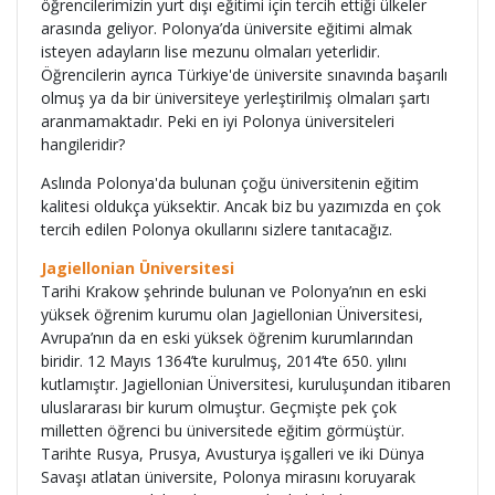
öğrencilerimizin yurt dışı eğitimi için tercih ettiği ülkeler
arasında geliyor. Polonya’da üniversite eğitimi almak
isteyen adayların lise mezunu olmaları yeterlidir.
Öğrencilerin ayrıca Türkiye'de üniversite sınavında başarılı
olmuş ya da bir üniversiteye yerleştirilmiş olmaları şartı
aranmamaktadır. Peki en iyi Polonya üniversiteleri
hangileridir?
Aslında Polonya'da bulunan çoğu üniversitenin eğitim
kalitesi oldukça yüksektir. Ancak biz bu yazımızda en çok
tercih edilen Polonya okullarını sizlere tanıtacağız.
Jagiellonian Üniversitesi
Tarihi Krakow şehrinde bulunan ve Polonya’nın en eski
yüksek öğrenim kurumu olan Jagiellonian Üniversitesi,
Avrupa’nın da en eski yüksek öğrenim kurumlarından
biridir. 12 Mayıs 1364’te kurulmuş, 2014’te 650. yılını
kutlamıştır. Jagiellonian Üniversitesi, kuruluşundan itibaren
uluslararası bir kurum olmuştur. Geçmişte pek çok
milletten öğrenci bu üniversitede eğitim görmüştür.
Tarihte Rusya, Prusya, Avusturya işgalleri ve iki Dünya
Savaşı atlatan üniversite, Polonya mirasını koruyarak