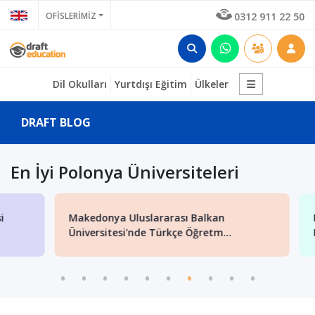
OFİSLERİMİZ
0312 911 22 50
Dil Okulları
Yurtdışı Eğitim
Ülkeler
DRAFT BLOG
En İyi Polonya Üniversiteleri
Makedonya Uluslararası Balkan
Mak
Üniversitesi'nde Türkçe Öğretm...
Haz