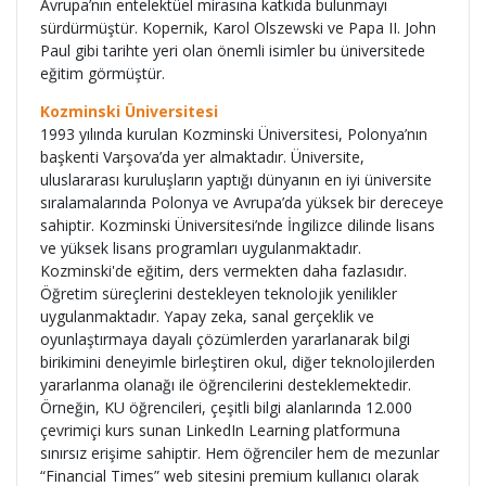
Avrupa’nın entelektüel mirasına katkıda bulunmayı
sürdürmüştür. Kopernik, Karol Olszewski ve Papa II. John
Paul gibi tarihte yeri olan önemli isimler bu üniversitede
eğitim görmüştür.
Kozminski Üniversitesi
1993 yılında kurulan Kozminski Üniversitesi, Polonya’nın
başkenti Varşova’da yer almaktadır. Üniversite,
uluslararası kuruluşların yaptığı dünyanın en iyi üniversite
sıralamalarında Polonya ve Avrupa’da yüksek bir dereceye
sahiptir. Kozminski Üniversitesi’nde İngilizce dilinde lisans
ve yüksek lisans programları uygulanmaktadır.
Kozminski'de eğitim, ders vermekten daha fazlasıdır.
Öğretim süreçlerini destekleyen teknolojik yenilikler
uygulanmaktadır. Yapay zeka, sanal gerçeklik ve
oyunlaştırmaya dayalı çözümlerden yararlanarak bilgi
birikimini deneyimle birleştiren okul, diğer teknolojilerden
yararlanma olanağı ile öğrencilerini desteklemektedir.
Örneğin, KU öğrencileri, çeşitli bilgi alanlarında 12.000
çevrimiçi kurs sunan LinkedIn Learning platformuna
sınırsız erişime sahiptir. Hem öğrenciler hem de mezunlar
“Financial Times” web sitesini premium kullanıcı olarak