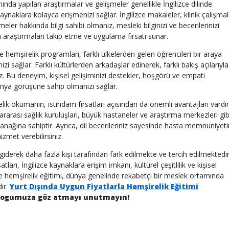
ında yapılan araştırmalar ve gelişmeler genellikle İngilizce dilinde
 kaynaklara kolayca erişmenizi sağlar. İngilizce makaleler, klinik çalışmal
meler hakkında bilgi sahibi olmanız, mesleki bilginizi ve becerilerinizi
 araştırmaları takip etme ve uygulama fırsatı sunar.
izce hemşirelik programları, farklı ülkelerden gelen öğrencileri bir araya
nizi sağlar. Farklı kültürlerden arkadaşlar edinerek, farklı bakış açılarıyla
nız. Bu deneyim, kişisel gelişiminizi destekler, hoşgörü ve empati
 dünya görüşüne sahip olmanızı sağlar.
relik okumanın, istihdam fırsatları açısından da önemli avantajları vardır
lararası sağlık kuruluşları, büyük hastaneler ve araştırma merkezleri gib
lanağına sahiptir. Ayrıca, dil becerileriniz sayesinde hasta memnuniyeti
hizmet verebilirsiniz.
 giderek daha fazla kişi tarafından fark edilmekte ve tercih edilmektedir
satları, İngilizce kaynaklara erişim imkanı, kültürel çeşitlilik ve kişisel
zce hemşirelik eğitimi, dünya genelinde rekabetçi bir meslek ortamında
ır.
Yurt Dışında Uygun Fiyatlarla Hemşirelik Eğitimi
logumuza göz atmayı unutmayın!