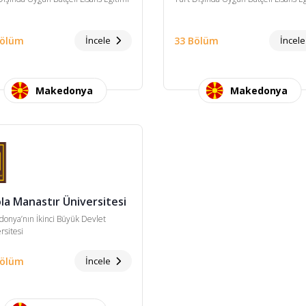
Bölüm
İncele
33 Bölüm
İncel
Makedonya
Makedonya
ola Manastır Üniversitesi
onya’nın İkinci Büyük Devlet
rsitesi
Bölüm
İncele