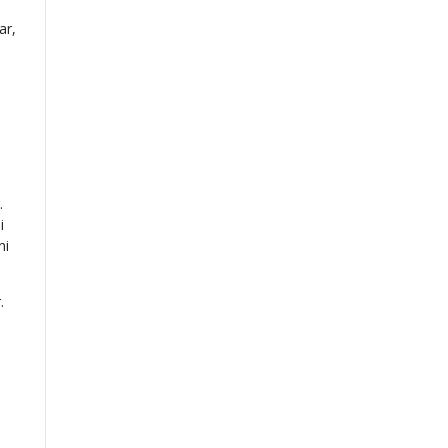
ar,
.
i
ni
.