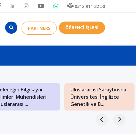
0312 911 22 50
ÖĞRENCİ İŞLERİ
PARTNERS
akedonya: Balkanların
Budapeşte’de Mimarlık
ültürel Hazineleriyle
Bölümü Olan
lu Bir Eğiti...
Üniversiteler