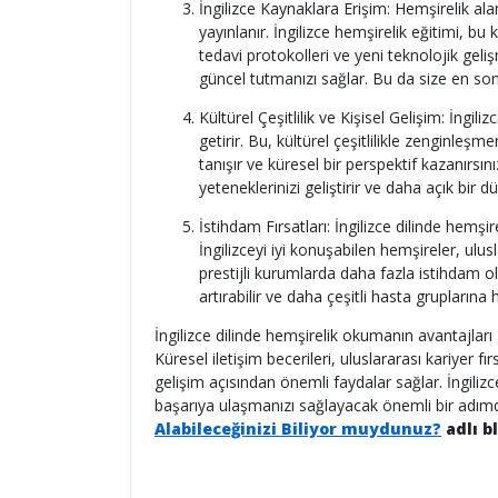
İngilizce Kaynaklara Erişim: Hemşirelik alan
yayınlanır. İngilizce hemşirelik eğitimi, bu
tedavi protokolleri ve yeni teknolojik geliş
güncel tutmanızı sağlar. Bu da size en son
Kültürel Çeşitlilik ve Kişisel Gelişim: İngil
getirir. Bu, kültürel çeşitlilikle zenginleşme
tanışır ve küresel bir perspektif kazanırsı
yeteneklerinizi geliştirir ve daha açık bir
İstihdam Fırsatları: İngilizce dilinde hemşi
İngilizceyi iyi konuşabilen hemşireler, ulus
prestijli kurumlarda daha fazla istihdam o
artırabilir ve daha çeşitli hasta gruplarına 
İngilizce dilinde hemşirelik okumanın avantajları
Küresel iletişim becerileri, uluslararası kariyer fır
gelişim açısından önemli faydalar sağlar. İngili
başarıya ulaşmanızı sağlayacak önemli bir adımd
Alabileceğinizi Biliyor muydunuz?
adlı b