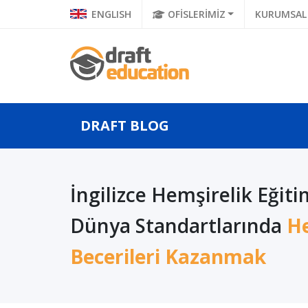
ENGLISH
OFİSLERİMİZ
KURUMSAL
DRAFT BLOG
İngilizce Hemşirelik Eğitim
 Balkan
Geleceğin Bilgisayar
Ulusla
Bilgisayar
Bilimleri Mühendisleri,
Ünivers
Dünya Standartlarında
He
Yü...
Uluslararası ...
Genetik
Becerileri Kazanmak