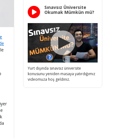
Sınavsız Üniversite
Okumak Mümkün mü?
de
nde
le
Yurt dışında sınavsız üniversite
p
konusunu yeniden masaya yatırdığımız
videomuza hoş geldiniz.
iyer
de
ık
 da