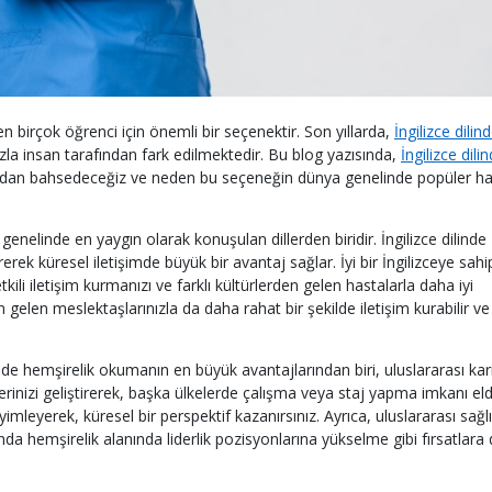
n birçok öğrenci için önemli bir seçenektir. Son yıllarda,
İngilizce dilin
la insan tarafından fark edilmektedir. Bu blog yazısında,
İngilizce dili
dan bahsedeceğiz ve neden bu seçeneğin dünya genelinde popüler ha
a genelinde en yaygın olarak konuşulan dillerden biridir. İngilizce dilinde
rerek küresel iletişimde büyük bir avantaj sağlar. İyi bir İngilizceye sahi
ili iletişim kurmanızı ve farklı kültürlerden gelen hastalarla daha iyi
n gelen meslektaşlarınızla da daha rahat bir şekilde iletişim kurabilir ve
ilinde hemşirelik okumanın en büyük avantajlarından biri, uluslararası kar
rilerinizi geliştirerek, başka ülkelerde çalışma veya staj yapma imkanı el
eyimleyerek, küresel bir perspektif kazanırsınız. Ayrıca, uluslararası sağl
ında hemşirelik alanında liderlik pozisyonlarına yükselme gibi fırsatlara