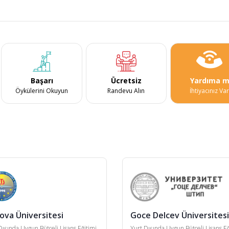
Başarı
Ücretsiz
Yardıma m
Öykülerini Okuyun
Randevu Alın
İhtiyacınız Va
ova Üniversitesi
Goce Delcev Üniversitesi
Dışında Uygun Bütçeli Lisans Eğitimi
Yurt Dışında Uygun Bütçeli Lisans Eğ