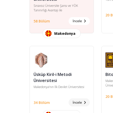
Sınavsız Üniversite Şansı ve YÖK
Tanınırlığı Avantajı ile
20 
58 Bölüm
İncele
Makedonya
Üsküp Kiril-i Metodi
Bit
Üniversitesi
Maked
Ünive
Makedonya’nın İlk Devlet Üniversitesi
20 
34 Bölüm
İncele