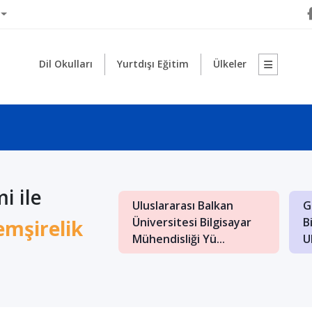
Dil Okulları
Yurtdışı Eğitim
Ülkeler
i ile
rarası Saraybosna
Makedonya Uluslararası
M
itesi İngilizce
Balkan Üniversitesi'nde
K
mşirelik
 ve B...
Türkçe Öğretm...
Do