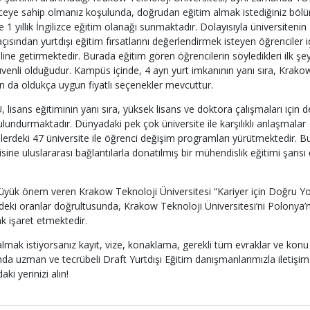
lizceye sahip olmanız koşulunda, doğrudan eğitim almak istediğiniz böl
e 1 yıllık İngilizce eğitim olanağı sunmaktadır. Dolayısıyla üniversitenin
ısından yurtdışı eğitim fırsatlarını değerlendirmek isteyen öğrenciler i
line getirmektedir. Burada eğitim gören öğrencilerin söyledikleri ilk şey
nli olduğudur. Kampüs içinde, 4 ayrı yurt imkanının yanı sıra, Krako
an da oldukça uygun fiyatlı seçenekler mevcuttur.
isans eğitiminin yanı sıra, yüksek lisans ve doktora çalışmaları için d
undurmaktadır. Dünyadaki pek çok üniversite ile karşılıklı anlaşmalar
kelerdeki 47 üniversite ile öğrenci değişim programları yürütmektedir. B
ine uluslararası bağlantılarla donatılmış bir mühendislik eğitimi şansı
e büyük önem veren Krakow Teknoloji Üniversitesi “Kariyer için Doğru Yo
indeki oranlar doğrultusunda, Krakow Teknoloji Üniversitesi’ni Polonya’
rak işaret etmektedir.
lmak istiyorsanız kayıt, vize, konaklama, gerekli tüm evraklar ve konu 
lanında uzman ve tecrübeli Draft Yurtdışı Eğitim danışmanlarımızla iletişi
aki yerinizi alın!