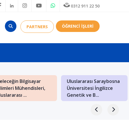
0312 911 22 50
ÖĞRENCİ İŞLERİ
PARTNERS
akedonya: Balkanların
Budapeşte’de Mimarlık
ültürel Hazineleriyle
Bölümü Olan
olu Bir Eğiti...
Üniversiteler