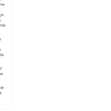
üme
çin
,
w’da
e
u
 da
l”
nın
ile
me