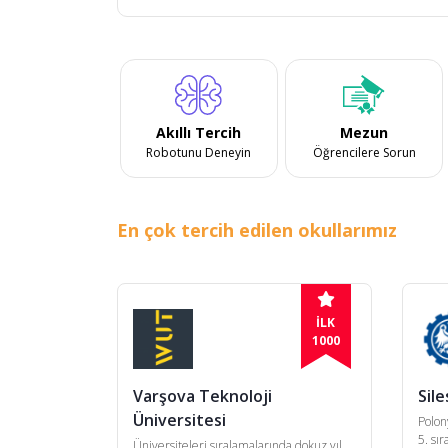
Akıllı Tercih
Mezun
Robotunu Deneyin
Öğrencilere Sorun
En çok tercih edilen okullarımız
İLK
1000
Varşova Teknoloji
Sile
Üniversitesi
Polon
5. sır
Üniversiteleri sıralamalarında dokuz yıl