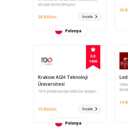
üst üste birinci olmuştur.
26 
28 Bölüm
İncele
Polonya
İLK
1000
Krakow AGH Teknoloji
Lod
Üniversitesi
Yaban
dersl
1919 yılında kurulan köklü bir okuldur.
14 
15 Bölüm
İncele
Polonya