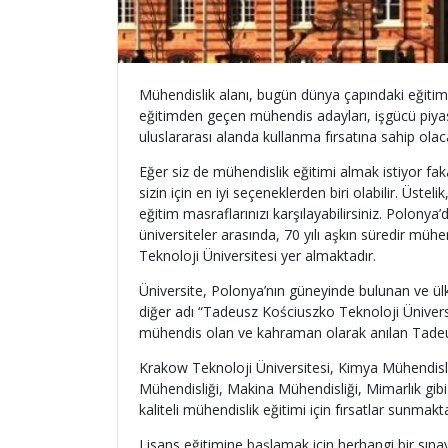
Mühendislik alanı, bugün dünya çapındaki eğitim ve
eğitimden geçen mühendis adayları, işgücü piyasa
uluslararası alanda kullanma fırsatına sahip olac
Eğer siz de mühendislik eğitimi almak istiyor fa
sizin için en iyi seçeneklerden biri olabilir. Üste
eğitim masraflarınızı karşılayabilirsiniz. Polonya
üniversiteler arasında, 70 yılı aşkın süredir müh
Teknoloji Üniversitesi yer almaktadır.
Üniversite, Polonya’nın güneyinde bulunan ve ül
diğer adı “Tadeusz Kościuszko Teknoloji Üniversi
mühendis olan ve kahraman olarak anılan Tade
Krakow Teknoloji Üniversitesi, Kimya Mühendisliğ
Mühendisliği, Makina Mühendisliği, Mimarlık gibi
kaliteli mühendislik eğitimi için fırsatlar sunmakt
Lisans eğitimine başlamak için herhangi bir sın