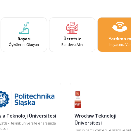
Başarı
Ücretsiz
Yardıma m
Öykülerini Okuyun
Randevu Alın
İhtiyacınız Va
sia Teknoloji Üniversitesi
Wrocław Teknoloji
Üniversitesi
ya’daki teknik üniversiteler arasında
adadır.
Uygun harç ücretleri ile lisans ve y