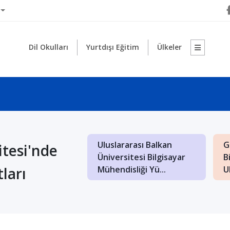
Dil Okulları
Yurtdışı Eğitim
Ülkeler
rarası Saraybosna
Makedonya Uluslararası
M
itesi'nde
itesi İngilizce
Balkan Üniversitesi'nde
K
ları
 ve B...
Türkçe Öğretm...
D