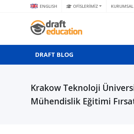
ENGLISH
OFİSLERİMİZ
KURUMSAL
DRAFT BLOG
 Balkan
Geleceğin Bilgisayar
Ulusla
Krakow Teknoloji Ünivers
 Bilgisayar
Bilimleri Mühendisleri,
Ünivers
 Yü...
Mühendislik Eğitimi Fırsat
Uluslararası ...
Genetik