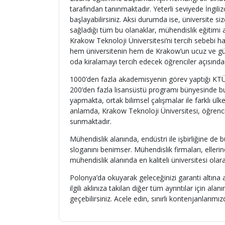
tarafından tanınmaktadır. Yeterli seviyede İngi
başlayabilirsiniz. Aksi durumda ise, üniversite siz
sağladığı tüm bu olanaklar, mühendislik eğitimi aç
Krakow Teknoloji Üniversitesi’ni tercih sebebi ha
hem üniversitenin hem de Krakow’un ucuz ve güve
oda kiralamayı tercih edecek öğrenciler açısınd
1000’den fazla akademisyenin görev yaptığı KTÜ, l
200’den fazla lisansüstü programı bünyesinde bul
yapmakta, ortak bilimsel çalışmalar ile farklı ül
anlamda, Krakow Teknoloji Üniversitesi, öğrencis
sunmaktadır.
Mühendislik alanında, endüstri ile işbirliğine d
sloganını benimser. Mühendislik firmaları, eller
mühendislik alanında en kaliteli üniversitesi ola
Polonya’da okuyarak geleceğinizi garanti altına a
ilgili aklınıza takılan diğer tüm ayrıntılar için a
geçebilirsiniz. Acele edin, sınırlı kontenjanlarımızd