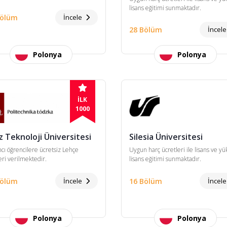
lisans eğitimi sunmaktadır.
Bölüm
İncele
28 Bölüm
İncel
Polonya
Polonya
İLK
1000
z Teknoloji Üniversitesi
Silesia Üniversitesi
cı öğrencilere ücretsiz Lehçe
Uygun harç ücretleri ile lisans ve y
eri verilmektedir.
lisans eğitimi sunmaktadır.
Bölüm
İncele
16 Bölüm
İncel
Polonya
Polonya