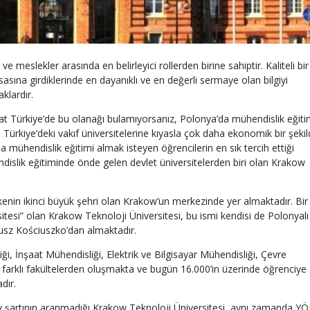
 meslekler arasında en belirleyici rollerden birine sahiptir. Kaliteli bir
sına girdiklerinde en dayanıklı ve en değerli sermaye olan bilgiyi
aklardır.
kat Türkiye’de bu olanağı bulamıyorsanız, Polonya’da mühendislik eğiti
lik, Türkiye’deki vakıf üniversitelerine kıyasla çok daha ekonomik bir şeki
’da mühendislik eğitimi almak isteyen öğrencilerin en sık tercih ettiği
endislik eğitiminde önde gelen devlet üniversitelerden biri olan Krakow
kenin ikinci büyük şehri olan Krakow’un merkezinde yer almaktadır. Bir
tesi” olan Krakow Teknoloji Üniversitesi, bu ismi kendisi de Polonyalı 
usz Kościuszko’dan almaktadır.
i, İnşaat Mühendisliği, Elektrik ve Bilgisayar Mühendisliği, Çevre
 farklı fakültelerden oluşmakta ve bugün 16.000’in üzerinde öğrenciye
adır.
av şartının aranmadığı Krakow Teknoloji Üniversitesi, aynı zamanda Y