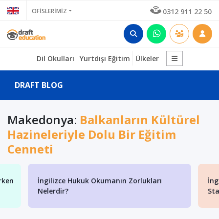
OFİSLERİMİZ
0312 911 22 50
Dil Okulları
Yurtdışı Eğitim
Ülkeler
DRAFT BLOG
Makedonya:
Balkanların Kültürel
Hazineleriyle Dolu Bir Eğitim
Cenneti
rken
İngilizce Hukuk Okumanın Zorlukları
İng
Nelerdir?
Sta