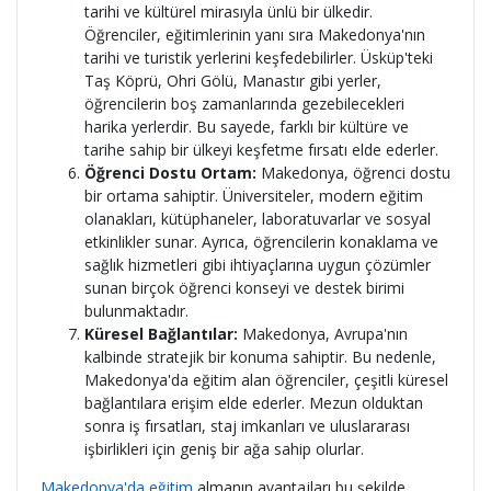
tarihi ve kültürel mirasıyla ünlü bir ülkedir.
Öğrenciler, eğitimlerinin yanı sıra Makedonya'nın
tarihi ve turistik yerlerini keşfedebilirler. Üsküp'teki
Taş Köprü, Ohri Gölü, Manastır gibi yerler,
öğrencilerin boş zamanlarında gezebilecekleri
harika yerlerdir. Bu sayede, farklı bir kültüre ve
tarihe sahip bir ülkeyi keşfetme fırsatı elde ederler.
Öğrenci Dostu Ortam:
Makedonya, öğrenci dostu
bir ortama sahiptir. Üniversiteler, modern eğitim
olanakları, kütüphaneler, laboratuvarlar ve sosyal
etkinlikler sunar. Ayrıca, öğrencilerin konaklama ve
sağlık hizmetleri gibi ihtiyaçlarına uygun çözümler
sunan birçok öğrenci konseyi ve destek birimi
bulunmaktadır.
Küresel Bağlantılar:
Makedonya, Avrupa'nın
kalbinde stratejik bir konuma sahiptir. Bu nedenle,
Makedonya'da eğitim alan öğrenciler, çeşitli küresel
bağlantılara erişim elde ederler. Mezun olduktan
sonra iş fırsatları, staj imkanları ve uluslararası
işbirlikleri için geniş bir ağa sahip olurlar.
Makedonya'da eğitim
almanın avantajları bu şekilde