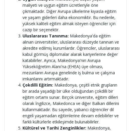
maliyeti ve uygun eğitim ücretleriyle öne
çıkmaktadır. Diğer Avrupa ülkelerine kıyasla eğitim
ve yaşam giderleri daha ekonomiktir. Bu nedenle,
yüksek kaliteli eğitim almak isteyen öğrenciler için
cazip bir seçenektir.
Uluslararası Tanınma:
Makedonya'da eğitim
alınan üniversiteler, uluslararası düzeyde tanınan ve
akredite edilmiş kurumlardır. Öğrenciler, uluslararası
kabul görmüş diplomalar alarak kariyerlerine değer
katabilirler. Ayrıca, Makedonya'nın Avrupa
Yükseköğretim Alanı'na (EHEA) üye olması,
mezunların Avrupa genelinde iş bulma ve çalışma
imkanlarını artırmaktadır.
Çokdilli Eğitim:
Makedonya, çeşitli etnik grupların
bir arada yaşadığı bir ülke olduğundan çokdilli bir
eğitim ortamı sunar. Birçok üniversite, eğitim dilleri
olarak İngilizce, Makedonca ve diğer Balkan dillerini
kullanmaktadır. Bu sayede, yabancı öğrenciler dil
engeli yaşamadan eğitimlerine devam edebilirler ve
farklı kültürlerle etkileşimde bulunabilirler.
Kültürel ve Tarihi Zenginlikler:
Makedonya,