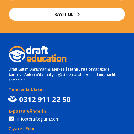
KAYIT OL
Draft Eğitim Danışmanlığı Merkezi
İstanbul'da
olmak üzere
İzmir
ve
Ankara'da
faaliyet gösteren profesyonel danışmanlık
firmasıdır.
Telefonla Ulaşın
0312 911 22 50
E-posta Gönderin
info@draftegitim.com
Ziyaret Edin