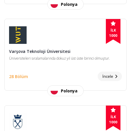
Polonya
İLK
1000
Varşova Teknoloji Üniversitesi
Üniversiteleri sıralamalarında dokuz yıl üst üste birinci olmuştur.
28 Bölüm
İncele
Polonya
İLK
1000