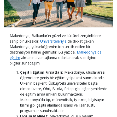
Makedonya, Balkanlar'ın güzel ve kültürel zenginliklere
sahip bir ülkesidir.
Üniversiteleriyle
de dikkat çeken
Makedonya, yükseköğrenim için tercih edilen bir
destinasyon haline gelmiştir. Bu yazıda,
Makedonya'da
eğitim
almanın avantajlarına odaklanarak size ilginç
bilgiler sunacağım.
Çeşitli Eğitim Fırsatları:
Makedonya, uluslararası
öğrencilere geniş bir eğitim yelpazesi sunmaktadır.
Ülkenin başkenti Üsküp'teki üniversiteler başta
olmak üzere, Ohri, Bitola, Prilep gibi diğer şehirlerde
de eğitim alma imkanı bulunmaktadır.
Makedonya'da tıp, mühendislik, işletme, bilgisayar
bilimi gibi çeşitli alanlarda lisans ve lisansüstü
programlar sunulmaktadır.
Uygun Maliyet:
Makedonya, düşük yaşam