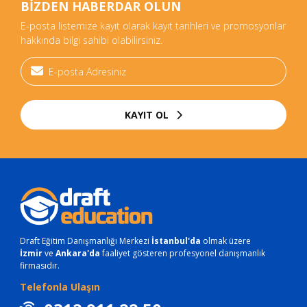
BİZDEN HABERDAR OLUN
E-posta listemize kayıt olarak kayıt tarihleri ve promosyonlar
hakkında bilgi sahibi olabilirsiniz.
KAYIT OL
Draft Eğitim Danışmanlığı Merkezi
İstanbul'da
olmak üzere
İzmir
ve
Ankara'da
faaliyet gösteren profesyonel danışmanlık
firmasıdır.
Telefonla Ulaşın