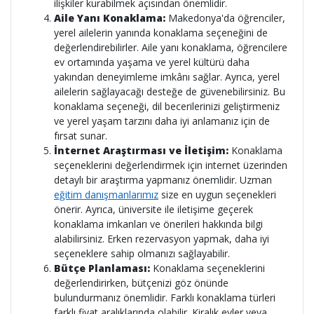
ilişkiler kurabilmek açısından önemlidir.
Aile Yanı Konaklama:
Makedonya'da öğrenciler,
yerel ailelerin yanında konaklama seçeneğini de
değerlendirebilirler. Aile yanı konaklama, öğrencilere
ev ortamında yaşama ve yerel kültürü daha
yakından deneyimleme imkânı sağlar. Ayrıca, yerel
ailelerin sağlayacağı desteğe de güvenebilirsiniz. Bu
konaklama seçeneği, dil becerilerinizi geliştirmeniz
ve yerel yaşam tarzını daha iyi anlamanız için de
fırsat sunar.
İnternet Araştırması ve İletişim:
Konaklama
seçeneklerini değerlendirmek için internet üzerinden
detaylı bir araştırma yapmanız önemlidir. Uzman
eğitim danışmanlarımız
size en uygun seçenekleri
önerir. Ayrıca, üniversite ile iletişime geçerek
konaklama imkanları ve önerileri hakkında bilgi
alabilirsiniz. Erken rezervasyon yapmak, daha iyi
seçeneklere sahip olmanızı sağlayabilir.
Bütçe Planlaması:
Konaklama seçeneklerini
değerlendirirken, bütçenizi göz önünde
bulundurmanız önemlidir. Farklı konaklama türleri
farklı fiyat aralıklarında olabilir. Kiralık evler veya