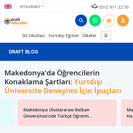
OFİSLERİMİZ
0312 911 22 50
Dil Okulları
Yurtdışı Eğitim
Ülkeler
DRAFT BLOG
Makedonya'da Öğrencilerin
Konaklama Şartları:
Yurtdışı
Üniversite Deneyimi İçin İpuçları
Makedonya Uluslararası Balkan
Mak
Üniversitesi'nde Türkçe Öğretm...
Haz