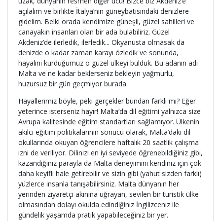
uzak, dünyanın resmen diğer ucu! Bizce biz Akdeniz’e
açılalım ve birlikte İtalya’nın güneybatısındaki denizlere
gidelim. Belki orada kendimize güneşli, güzel sahilleri ve
canayakın insanları olan bir ada bulabiliriz. Güzel
Akdeniz’de ilerledik, ilerledik... Okyanusta olmasak da
denizde o kadar zaman karayı özledik ve sonunda,
hayalini kurduğumuz o güzel ülkeyi bulduk. Bu adanın adı
Malta ve ne kadar beklerseniz bekleyin yağmurlu,
huzursuz bir gün geçmiyor burada.
Hayallerimiz böyle, peki gerçekler bundan farklı mı? Eğer
yeterince isterseniz hayır! Malta’da dil eğitimi yalnızca size
Avrupa kalitesinde eğitim standartları sağlamıyor. Ülkenin
akılcı eğitim politikalarının sonucu olarak, Malta’daki dil
okullarında okuyan öğrencilere haftalık 20 saatlik çalışma
izni de veriliyor. Dilinizi en iyi seviyede öğrenebildiğiniz gibi,
kazandığınız parayla da Malta deneyimini kendiniz için çok
daha keyifli hale getirebilir ve sizin gibi (yahut sizden farklı)
yüzlerce insanla tanışabilirsiniz. Malta dünyanın her
yerinden ziyaretçi akınına uğrayan, sevilen bir turistik ülke
olmasından dolayı okulda edindiğiniz İngilizceniz ile
gündelik yaşamda pratik yapabileceğiniz bir yer.