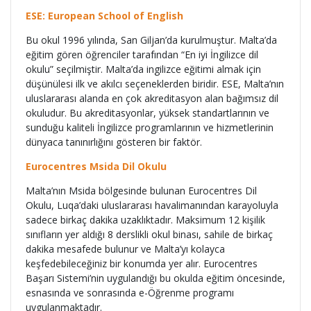
ESE: European School of English
Bu okul 1996 yılında, San Giljan’da kurulmuştur. Malta’da
eğitim gören öğrenciler tarafından “En iyi İngilizce dil
okulu” seçilmiştir. Malta’da ingilizce eğitimi almak için
düşünülesi ilk ve akılcı seçeneklerden biridir. ESE, Malta’nın
uluslararası alanda en çok akreditasyon alan bağımsız dil
okuludur. Bu akreditasyonlar, yüksek standartlarının ve
sunduğu kaliteli İngilizce programlarının ve hizmetlerinin
dünyaca tanınırlığını gösteren bir faktör.
Eurocentres Msida Dil Okulu
Malta’nın Msida bölgesinde bulunan Eurocentres Dil
Okulu, Luqa’daki uluslararası havalimanından karayoluyla
sadece birkaç dakika uzaklıktadır. Maksimum 12 kişilik
sınıfların yer aldığı 8 derslikli okul binası, sahile de birkaç
dakika mesafede bulunur ve Malta’yı kolayca
keşfedebileceğiniz bir konumda yer alır. Eurocentres
Başarı Sistemi’nin uygulandığı bu okulda eğitim öncesinde,
esnasında ve sonrasında e-Öğrenme programı
uygulanmaktadır.