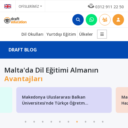
OFİSLERİMİZ
0312 911 22 50
Dil Okulları
Yurtdışı Eğitim
Ülkeler
DRAFT BLOG
Malta'da Dil Eğitimi Almanın
Avantajları
Makedonya Uluslararası Balkan
Mak
Üniversitesi'nde Türkçe Öğretm...
Haz