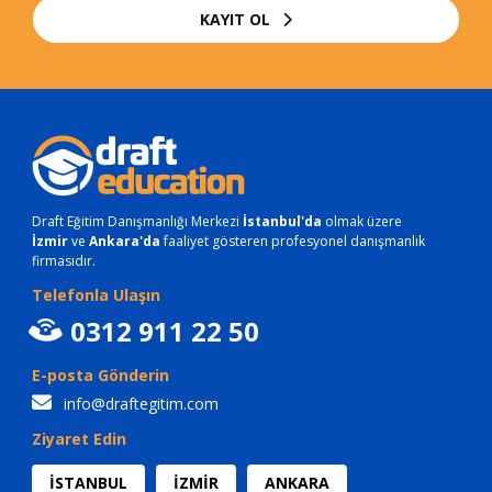
KAYIT OL
Draft Eğitim Danışmanlığı Merkezi
İstanbul'da
olmak üzere
İzmir
ve
Ankara'da
faaliyet gösteren profesyonel danışmanlık
firmasıdır.
Telefonla Ulaşın
0312 911 22 50
E-posta Gönderin
info@draftegitim.com
Ziyaret Edin
İSTANBUL
İZMİR
ANKARA