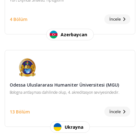
Yurt Dışında Sınavsız Tıp Eğitimi
4 Bölüm
İncele
Azerbaycan
Odessa Uluslararası Humaniter Üniversitesi (MGU)
Bologna antlaşması dahilinde olup, 4. akreditasyon seviyesindedir.
13 Bölüm
İncele
Ukrayna