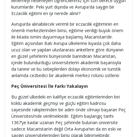
ilerlemeyi hedefleyen öğrencilerimiz için son derece uygun
kurumlardır. Peki yurt dışında ve Avrupa'da saygın bir
Eczacılık eğitimi en iyi nerede alınır?
Avrupa’da alınabilecek verimli bir eczacılık eğitiminin en
önemli merkezlerinden birisi, eğitime verdiği büyük önem
ile kıtada ismini duyurmaya başlamış Macaristan’dır.
Eğitim açısından Batı Avrupa ülkelerine kıyasla çok daha
ucuz olan ve yapılan uluslararası anketlere göre dünyanın
en güzel şehirlerini bünyesinde barındıran Macaristan,
içinde bulundurduğu üniversitelerin akademik başarısıyla
da tanınır ve bu sebeplerden dolayı ekonomik ve turistik
anlamda cezbedici bir akademik merkez rolünü üstlenir.
Peç Üniversitesi İle Farkı Yakalayın
Bu güzel ülkedeki en kalifiye eczacılık eğitimlerinden biri
köklü akademik geçmişi ve güçlü eğitim kadrosu
sayesinde rakiplerinden bir adım önde olmayı başaran Peç
Üniversitesi’nde verilmektedir. Eğitim başlangıç tarihi
1367’ye kadar uzanan Peç şehrinde bulunan üniversite
sadece Macaristan’ın değil Orta Avrupa’nın da en eski ve
saygın üniversitelerinden birisi olarak bilinmektedir.