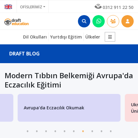
OFİSLERİMİZ
0312 911 22 50
Dil Okulları
Yurtdışı Eğitim
Ülkeler
DRAFT BLOG
Modern Tıbbın Belkemiği Avrupa'da
Eczacılık Eğitimi
Ukr
Avrupa'da Eczacılık Okumak
Üni