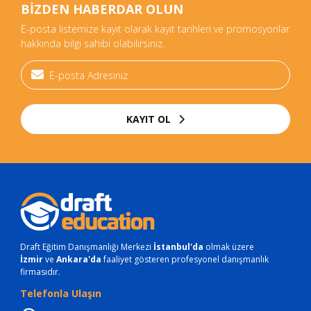
BİZDEN HABERDAR OLUN
E-posta listemize kayıt olarak kayıt tarihleri ve promosyonlar
hakkında bilgi sahibi olabilirsiniz.
KAYIT OL
Draft Eğitim Danışmanlığı Merkezi
İstanbul'da
olmak üzere
İzmir
ve
Ankara'da
faaliyet gösteren profesyonel danışmanlık
firmasıdır.
Telefonla Ulaşın