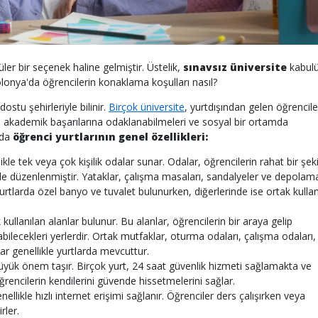
ler bir seçenek haline gelmiştir. Üstelik,
sınavsız üniversite
kabulü
olonya'da öğrencilerin konaklama koşulları nasıl?
ostu şehirleriyle bilinir.
Birçok üniversite
, yurtdışından gelen öğrencil
n akademik başarılarına odaklanabilmeleri ve sosyal bir ortamda
'da
öğrenci yurtlarının genel özellikleri:
ikle tek veya çok kişilik odalar sunar. Odalar, öğrencilerin rahat bir şek
kilde düzenlenmiştir. Yataklar, çalışma masaları, sandalyeler ve depolam
yurtlarda özel banyo ve tuvalet bulunurken, diğerlerinde ise ortak kullan
 kullanılan alanlar bulunur. Bu alanlar, öğrencilerin bir araya gelip
bilecekleri yerlerdir. Ortak mutfaklar, oturma odaları, çalışma odaları,
ar genellikle yurtlarda mevcuttur.
üyük önem taşır. Birçok yurt, 24 saat güvenlik hizmeti sağlamakta ve
ğrencilerin kendilerini güvende hissetmelerini sağlar.
ellikle hızlı internet erişimi sağlanır. Öğrenciler ders çalışırken veya
rler.