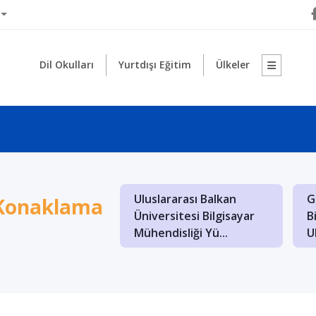
Dil Okulları
Yurtdışı Eğitim
Ülkeler
rarası Saraybosna
Makedonya Uluslararası
M
 Konaklama
itesi İngilizce
Balkan Üniversitesi'nde
K
 ve B...
Türkçe Öğretm...
Do