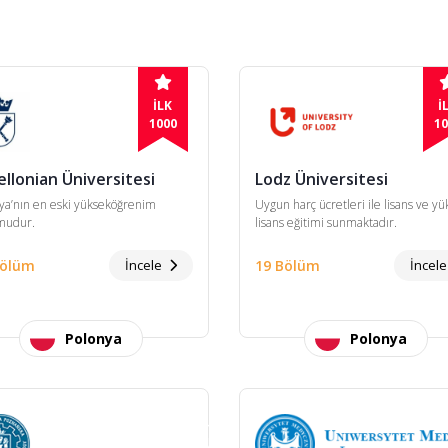
İLK
İ
1000
10
ellonian Üniversitesi
Lodz Üniversitesi
ya’nın en eski yükseköğrenim
Uygun harç ücretleri ile lisans ve y
mudur.
lisans eğitimi sunmaktadır.
Bölüm
İncele
19 Bölüm
İncel
Polonya
Polonya