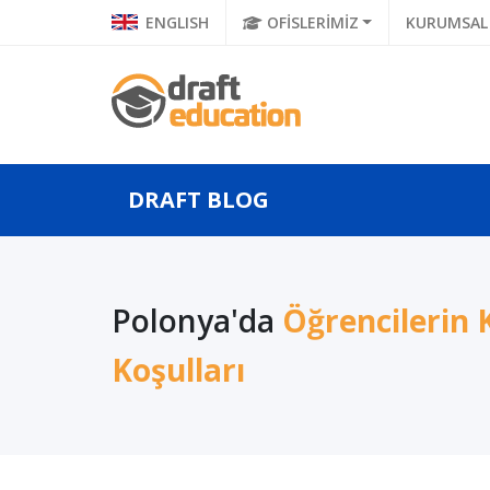
ENGLISH
OFİSLERİMİZ
KURUMSAL
DRAFT BLOG
 Balkan
Geleceğin Bilgisayar
Ulusla
Polonya'da
Öğrencilerin
Bilgisayar
Bilimleri Mühendisleri,
Ünivers
Yü...
Koşulları
Uluslararası ...
Genetik