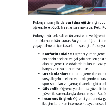
Polonya, son yıllarda
yurtdışı eğitim
için popü
öğrencilere büyük fırsatlar sunmaktadır. Peki, P
Polonya, yüksek kaliteli üniversiteleri ve öğrenci d
konaklama imkânı sunar. Bu yurtlar, öğrencileri
yaşayabilmeleri için tasarlanmıştır. İşte Polonya
Konforlu Odalar:
Öğrenci yurtları genell
dinlenebilecekleri ve çalışabilecekleri şe
alanları genellikle odalarda bulunur. Bazı 
banyo ve tuvaletler mevcuttur.
Ortak Alanlar:
Yurtlarda genellikle ortak
sosyalleşebilecekleri ve etkileşimde buluna
spor salonları ve çamaşırhaneler gibi alanl
Güvenlik:
Öğrenci yurtlarında güvenlik b
güvenlik kameralarıyla donatılmıştır. Bu, ö
İnternet Erişimi:
Öğrenci yurtlarında gen
iletişim kurarken internete kolayca erişebili