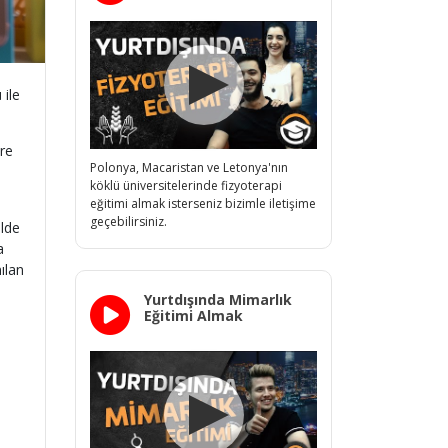
 ile
ere
Polonya, Macaristan ve Letonya'nın
köklü üniversitelerinde fizyoterapi
eğitimi almak isterseniz bizimle iletişime
geçebilirsiniz.
ilde
a
ılan
Yurtdışında Mimarlık
Eğitimi Almak