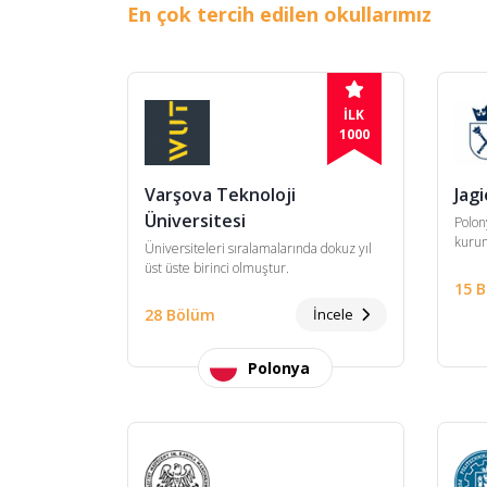
En çok tercih edilen okullarımız
İLK
1000
Varşova Teknoloji
Jagi
Üniversitesi
Polon
kuru
Üniversiteleri sıralamalarında dokuz yıl
üst üste birinci olmuştur.
15 
28 Bölüm
İncele
Polonya