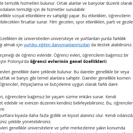
le temizlik hizmetleri bulunur. Ortak alanlar ve banyolar düzenli olarak
odaların temizliği için de hizmetler sunulabilir.
llikle sosyal etkinliklere ev sahipliği yapar. Bu etkinlikler, öğrencilerin
ebilecekleri fırsatlar sunar. Film geceleri, spor etkinlikleri, parti ve gezile
 özellikleri de üniversiteden üniversiteye ve yurtlardan yurda farklılık
gi almak için
yurtdışı eğitim danışmanlarımızdan
da destek alabilirsiniz.
çeneği de öğrenci evleridir. Öğrenci evleri, öğrencilerin bağımsız bir
. İşte Polonya'da
öğrenci evlerinin genel özellikleri:
leri genellikle daire şeklinde bulunur. Bu daireler genellikle bir veya
tfak ve banyo gibi temel alanlara sahiptir. Daireler genellikle kısmen
ğrenciler, ihtiyaçlarına ve bütçelerine uygun olarak farklı daire
ri, öğrencilere bağımsız bir yaşam sürme imkânı sunar. Kendi
t edebilir ve evinizin düzenini kendiniz belirleyebilirsiniz. Bu, öğrencile
ir.
rtlara kıyasla daha fazla gizlilik ve kişisel alanınız olur. Kendi odanızd
ğiniz şekilde yönetebilirsiniz.
leri genellikle üniversitelere ve şehir merkezlerine yakın konumda