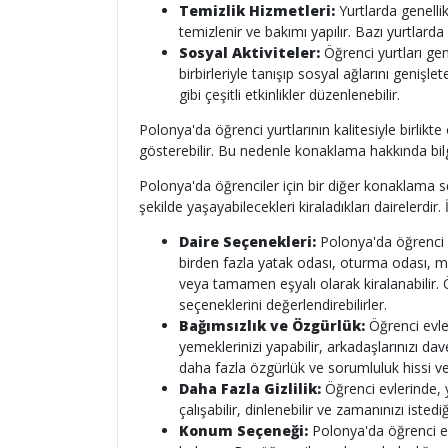
Temizlik Hizmetleri:
Yurtlarda genellik
temizlenir ve bakımı yapılır. Bazı yurtlarda 
Sosyal Aktiviteler:
Öğrenci yurtları gene
birbirleriyle tanışıp sosyal ağlarını genişlet
gibi çeşitli etkinlikler düzenlenebilir.
Polonya'da öğrenci yurtlarının kalitesiyle birlikte
gösterebilir. Bu nedenle konaklama hakkında bil
Polonya'da öğrenciler için bir diğer konaklama se
şekilde yaşayabilecekleri kiraladıkları dairelerdir
Daire Seçenekleri:
Polonya'da öğrenci ev
birden fazla yatak odası, oturma odası, mu
veya tamamen eşyalı olarak kiralanabilir. Ö
seçeneklerini değerlendirebilirler.
Bağımsızlık ve Özgürlük:
Öğrenci evle
yemeklerinizi yapabilir, arkadaşlarınızı dave
daha fazla özgürlük ve sorumluluk hissi ver
Daha Fazla Gizlilik:
Öğrenci evlerinde, yu
çalışabilir, dinlenebilir ve zamanınızı istedi
Konum Seçeneği:
Polonya'da öğrenci ev