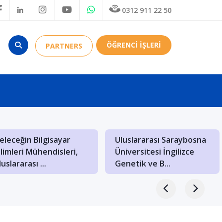
0312 911 22 50
ÖĞRENCİ İŞLERİ
PARTNERS
akedonya: Balkanların
Budapeşte’de Mimarlık
ültürel Hazineleriyle
Bölümü Olan
lu Bir Eğiti...
Üniversiteler