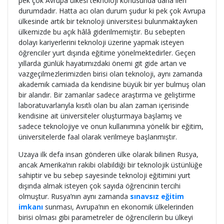
pek çok Avrupa ülkesi teknoloji konusunda daha ileri
durumdadır. Hatta acı olan durum şudur ki pek çok Avrupa
ülkesinde artık bir teknoloji üniversitesi bulunmaktayken
ülkemizde bu açık hâlâ giderilmemiştir. Bu sebepten
dolayı kariyerlerini teknoloji üzerine yapmak isteyen
öğrenciler yurt dışında eğitime yönelmektedirler. Geçen
yıllarda günlük hayatımızdaki önemi git gide artan ve
vazgeçilmezlerimizden birisi olan teknoloji, aynı zamanda
akademik camiada da kendisine büyük bir yer bulmuş olan
bir alandır. Bir zamanlar sadece araştırma ve geliştirme
laboratuvarlarıyla kısıtlı olan bu alan zaman içerisinde
kendisine ait üniversiteler oluşturmaya başlamış ve
sadece teknolojiye ve onun kullanımına yönelik bir eğitim,
üniversitelerde faal olarak verilmeye başlanmıştır.
Uzaya ilk defa insan gönderen ülke olarak bilinen Rusya,
ancak Amerika’nın rakibi olabildiği bir teknolojik üstünlüğe
sahiptir ve bu sebep sayesinde teknoloji eğitimini yurt
dışında almak isteyen çok sayıda öğrencinin tercihi
olmuştur. Rusya’nın aynı zamanda
sınavsız eğitim
imkanı
sunması, Avrupa’nın en ekonomik ülkelerinden
birisi olması gibi parametreler de öğrencilerin bu ülkeyi