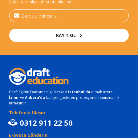
hakkında bilgi sahibi olabilirsiniz.
KAYIT OL
Draft Eğitim Danışmanlığı Merkezi
İstanbul'da
olmak üzere
İzmir
ve
Ankara'da
faaliyet gösteren profesyonel danışmanlık
firmasıdır.
Telefonla Ulaşın
0312 911 22 50
E-posta Gönderin