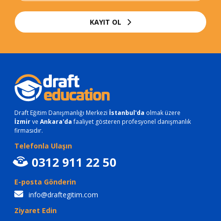
KAYIT OL
Draft Eğitim Danışmanlığı Merkezi
İstanbul'da
olmak üzere
İzmir
ve
Ankara'da
faaliyet gösteren profesyonel danışmanlık
firmasıdır.
Telefonla Ulaşın
0312 911 22 50
E-posta Gönderin
info@draftegitim.com
Ziyaret Edin