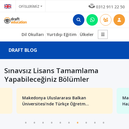
OFİSLERİMİZ
0312 911 22 50
Dil Okulları
Yurtdışı Eğitim
Ülkeler
DRAFT BLOG
Sınavsız Lisans Tamamlama
Yapabileceğiniz Bölümler
Makedonya Uluslararası Balkan
Mak
Üniversitesi'nde Türkçe Öğretm...
Haz