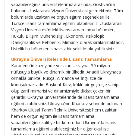
yapabileceğiniz üniversitelerimiz arasında, Gostivar’da
bulunan Uluslararası Vizyon Üniversitesi gelmektedir. Tüm
bölümlerde uzaktan ve örgün eğitim seçenekleri ile
Türkçe lisans tamamlama eğitimi alabilirsiniz. Uluslararası
Vizyon Üniversitesi’ndeki lisans tamamlama bölümleri;
Hukuk, Bilişim Mühendisliği, Ekonomi, Psikolojik
Danışmanlık ve Rehberlik, Mimarlık olarak sıralanmaktadır.
Üstelik bu bölümleri sınavsız bir şekilde okuyabilirsiniz.
Ukrayna Üniversitelerinde Lisans Tamamlama
Karadeniz’in kuzeyinde yer alan Ukrayna, 50 milyon
nüfusuyla büyük ve dinamik bir ülkedir. Anadili Ukraynaca
olmakla birlikte, Rusça, Almanca ve İngilizce de
konuşulmaktadır. Başkent Kiev, köklü bir geçmişe sahip
olup zarif mimarisi ve dinamizmiyle dikkat çeken bir
şehirdir. Ukrayna üniversitelerinde de lisans tamamlama
eğitimi alabilirsiniz. Ukrayna’nın Kharkov şehrinde bulunan
Kharkov Ulusal Tarım Teknik Üniversitesi; hem uzaktan
hem de örgün eğitim ile lisans tamamlama
yapabileceğiniz kalifiye bir kurumdur. Ukrayna’da lisans
tamamlama eğitimi alabileceğiniz bir diğer okul ise