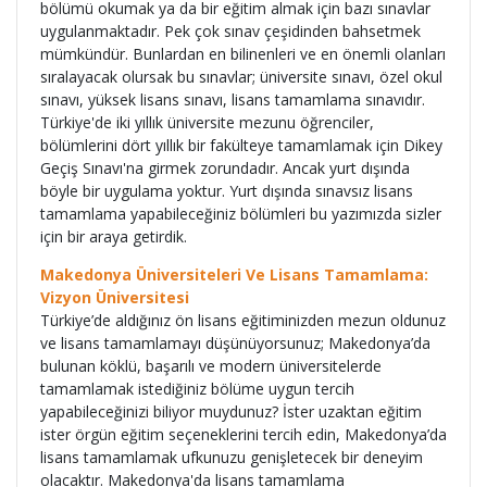
bölümü okumak ya da bir eğitim almak için bazı sınavlar
uygulanmaktadır. Pek çok sınav çeşidinden bahsetmek
mümkündür. Bunlardan en bilinenleri ve en önemli olanları
sıralayacak olursak bu sınavlar; üniversite sınavı, özel okul
sınavı, yüksek lisans sınavı, lisans tamamlama sınavıdır.
Türkiye'de iki yıllık üniversite mezunu öğrenciler,
bölümlerini dört yıllık bir fakülteye tamamlamak için Dikey
Geçiş Sınavı'na girmek zorundadır. Ancak yurt dışında
böyle bir uygulama yoktur. Yurt dışında sınavsız lisans
tamamlama yapabileceğiniz bölümleri bu yazımızda sizler
için bir araya getirdik.
Makedonya Üniversiteleri Ve Lisans Tamamlama:
Vizyon Üniversitesi
Türkiye’de aldığınız ön lisans eğitiminizden mezun oldunuz
ve lisans tamamlamayı düşünüyorsunuz; Makedonya’da
bulunan köklü, başarılı ve modern üniversitelerde
tamamlamak istediğiniz bölüme uygun tercih
yapabileceğinizi biliyor muydunuz? İster uzaktan eğitim
ister örgün eğitim seçeneklerini tercih edin, Makedonya’da
lisans tamamlamak ufkunuzu genişletecek bir deneyim
olacaktır. Makedonya'da lisans tamamlama