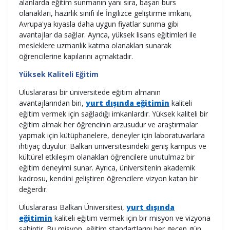
alanlarda eğitim sunmanın yanı sıra, başarı burs
olanakları, hazırlık sınıfı ile İngilizce geliştirme imkanı,
Avrupa'ya kıyasla daha uygun fiyatlar sunma gibi
avantajlar da sağlar. Ayrıca, yüksek lisans eğitimleri ile
mesleklere uzmanlık katma olanakları sunarak
öğrencilerine kapılarını açmaktadır.
Yüksek Kaliteli Eğitim
Uluslararası bir üniversitede eğitim almanın
avantajlarından biri,
yurt dışında eğitimin
kaliteli
eğitim vermek için sağladığı imkanlardır. Yüksek kaliteli bir
eğitim almak her öğrencinin arzusudur ve araştırmalar
yapmak için kütüphanelere, deneyler için laboratuvarlara
ihtiyaç duyulur. Balkan üniversitesindeki geniş kampüs ve
kültürel etkileşim olanakları öğrencilere unutulmaz bir
eğitim deneyimi sunar. Ayrıca, üniversitenin akademik
kadrosu, kendini geliştiren öğrencilere vizyon katan bir
değerdir.
Uluslararası Balkan Üniversitesi,
yurt dışında
eğitimin
kaliteli eğitim vermek için bir misyon ve vizyona
sahiptir. Bu misyon, eğitim standartlarını her geçen gün