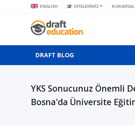
ENGLISH
OFİSLERİMİZ
KURUMSAL
DRAFT BLOG
da Hukuk
Yurtdışında Hukuk
Sına
YKS Sonucunuz Önemli De
n Sonra
Eğitimi Alırsam Denklik
Dışın
lma Süreci?
Bosna'da Üniversite Eğiti
Alabilir Miyim?...
Mühe