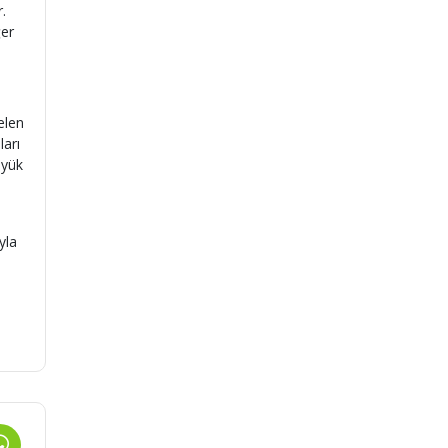
.
ğer
elen
ları
üyük
yla
a