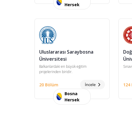
Hersek
Uluslararası Saraybosna
Doğ
Üniversitesi
Üni
Balkanlardaki en büyük eğitim
Sınavs
projelerinden biridir.
20 Bölüm
İncele
124
Bosna
Hersek