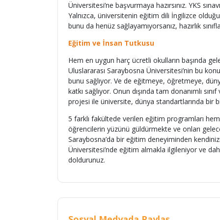
Üniversitesi’ne başvurmaya hazırsınız. YKS sınavı
Yalnızca, üniversitenin eğitim dili İngilizce olduğu
bunu da henüz sağlayamıyorsanız, hazırlık sınıfları
Eğitim ve İnsan Tutkusu
Hem en uygun harç ücretli okulların başında ge
Uluslararası Saraybosna Üniversitesi’nin bu konu
bunu sağlıyor. Ve de eğitmeye, öğretmeye, dünya
katkı sağlıyor. Onun dışında tam donanımlı sınıf 
projesi ile üniversite, dünya standartlarında bir 
5 farklı fakültede verilen eğitim programları hem
öğrencilerin yüzünü güldürmekte ve onları gelece
Saraybosna’da bir eğitim deneyiminden kendinizi
Üniversitesi’nde eğitim almakla ilgileniyor ve da
doldurunuz.
Sosyal Medyada Paylaş