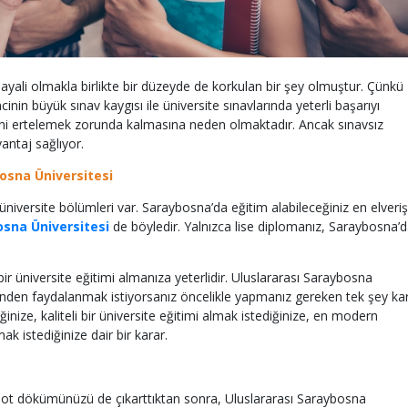
hayali olmakla birlikte bir düzeyde de korkulan bir şey olmuştur. Çünkü
nin büyük sınav kaygısı ile üniversite sınavlarında yeterli başarıyı
ini ertelemek zorunda kalmasına neden olmaktadır. Ancak sınavsız
antaj sağlıyor.
bosna Üniversitesi
üniversite bölümleri var. Saraybosna’da eğitim alabileceğiniz en elverişl
osna Üniversitesi
de böyledir. Yalnızca lise diplomanız, Saraybosna’
 bir üniversite eğitimi almanıza yeterlidir. Uluslararası Saraybosna
minden faydalanmak istiyorsanız öncelikle yapmanız gereken tek şey ka
inize, kaliteli bir üniversite eğitimi almak istediğinize, en modern
k istediğinize dair bir karar.
, not dökümünüzü de çıkarttıktan sonra, Uluslararası Saraybosna