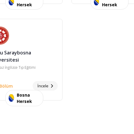
Hersek
Hersek
u Saraybosna
versitesi
ız İngilizce Tıp Eğitimi
 Bölüm
İncele
Bosna
Hersek