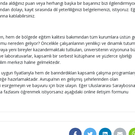
nda aldığınız puan veya herhangi başka bir başarınız bizi ilgilendirmiyor
ndan dolayı, kayıt sırasında dil yeterliliğinizi belgelemenizi, istiyoruz. E
na katılabilirsiniz.
len, hem de bölgede eğitim kalitesi bakımından tüm kurumlara üstün g
mu nereden geliyor? Öncelikle çalışanlarının yenilikçi ve dinamik tutum
ya yeni bireyler kazandırmaktaki tutkuları, üniversitenin vizyonuna b
ve laboratuvarlar, kapsamlı bir serbest kütüphane ve yüzlerce işbirliği
bilim merkezi haline gelmektedir.
 uygun fiyatlarıyla hem de barındırdıkları kapsamlı çalışma programları
ğe hazırlamaktadır. Avrupa’nın en gelişmiş şehirlerinden olan
 esirgemeyin ve başvuru için bize ulaşın. Eğer Uluslararası Saraybosn
ha fazlasını öğrenmek istiyorsanız aşağıdaki online iletişim formunu