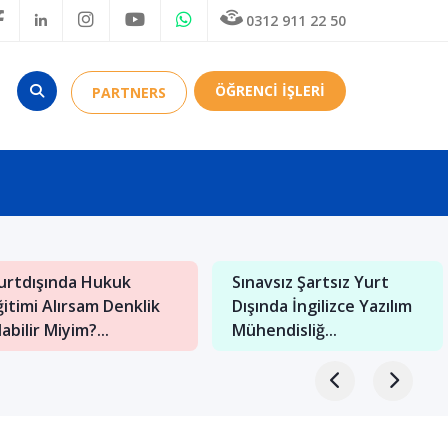
0312 911 22 50
ÖĞRENCİ İŞLERİ
PARTNERS
Yurtdışında Sınavsız
6 Adımda Öğrenciler İçin
Psikoloji Lisans Eğitimi
Saraybosna’da Yaşam
Alabileceğiniz...
Rehberi...