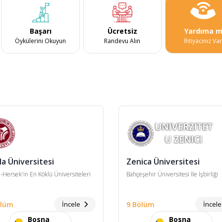
Başarı
Ücretsiz
Yardıma m
Öykülerini Okuyun
Randevu Alın
İhtiyacınız Va
la Üniversitesi
Zenica Üniversitesi
-Hersek'in En Köklü Üniversiteleri
Bahçeşehir Üniversitesi İle İşbirliği
ölüm
İncele
9 Bölüm
İncel
Bosna
Bosna