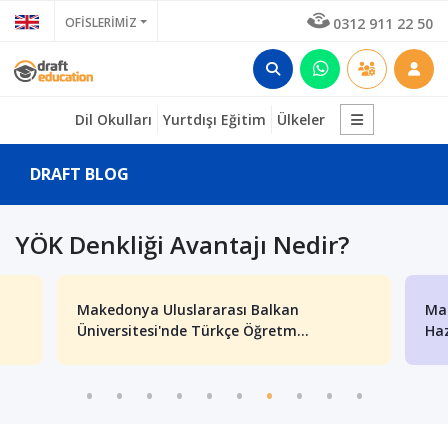
OFİSLERİMİZ
0312 911 22 50
Dil Okulları
Yurtdışı Eğitim
Ülkeler
DRAFT BLOG
YÖK Denkliği Avantajı Nedir?
Makedonya Uluslararası Balkan
Mak
Üniversitesi'nde Türkçe Öğretm...
Haz