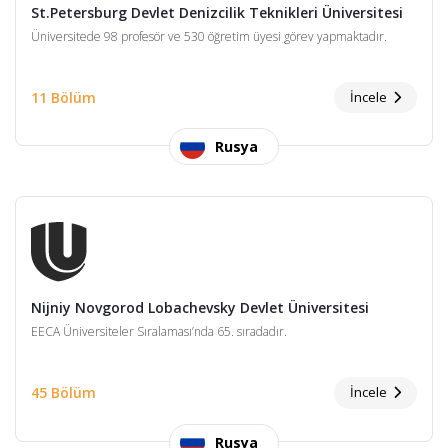
St.Petersburg Devlet Denizcilik Teknikleri Üniversitesi
Üniversitede 98 profesör ve 530 öğretim üyesi görev yapmaktadır.
11 Bölüm
İncele
Rusya
Nijniy Novgorod Lobachevsky Devlet Üniversitesi
EECA Üniversiteler Sıralaması’nda 65. sıradadır.
45 Bölüm
İncele
Rusya