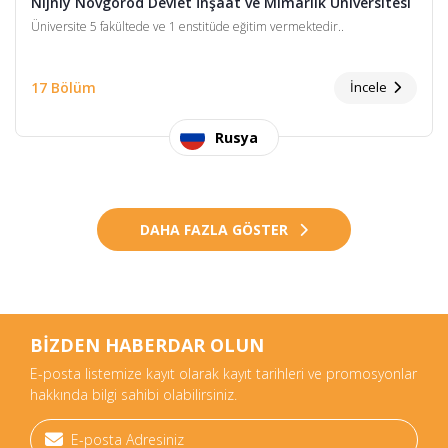
Nijniy Novgorod Devlet İnşaat ve Mimarlık Üniversitesi
Üniversite 5 fakültede ve 1 enstitüde eğitim vermektedir..
17 Bölüm
İncele
Rusya
DAHA FAZLA GÖSTER
BİZDEN HABERDAR OLUN
E-posta listemize kayıt olarak kayıt tarihleri ve promosyonlar
hakkında bilgi sahibi olabilirsiniz.