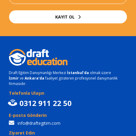
KAYIT OL
Draft Eğitim Danışmanlığı Merkezi
İstanbul'da
olmak üzere
İzmir
ve
Ankara'da
faaliyet gösteren profesyonel danışmanlık
firmasıdır.
Telefonla Ulaşın
0312 911 22 50
E-posta Gönderin
info@draftegitim.com
Ziyaret Edin