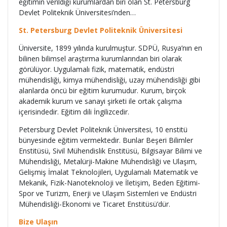
eğitimin verildiği kurumlardan biri olan St. Petersburg
Devlet Politeknik Üniversitesi’nden…
St. Petersburg Devlet Politeknik Üniversitesi
Üniversite, 1899 yılında kurulmuştur. SDPÜ, Rusya’nın en
bilinen bilimsel araştırma kurumlarından biri olarak
görülüyor. Uygulamalı fizik, matematik, endüstri
mühendisliği, kimya mühendisliği, uzay mühendisliği gibi
alanlarda öncü bir eğitim kurumudur. Kurum, birçok
akademik kurum ve sanayi şirketi ile ortak çalışma
içerisindedir. Eğitim dili İngilizcedir.
Petersburg Devlet Politeknik Üniversitesi, 10 enstitü
bünyesinde eğitim vermektedir. Bunlar Beşeri Bilimler
Enstitüsü, Sivil Mühendislik Enstitüsü, Bilgisayar Bilimi ve
Mühendisliği, Metalürji-Makine Mühendisliği ve Ulaşım,
Gelişmiş İmalat Teknolojileri, Uygulamalı Matematik ve
Mekanik, Fizik-Nanoteknoloji ve İletişim, Beden Eğitimi-
Spor ve Turizm, Enerji ve Ulaşım Sistemleri ve Endüstri
Mühendisliği-Ekonomi ve Ticaret Enstitüsü’dür.
Bize Ulaşın