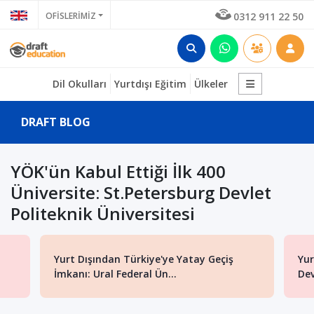
OFİSLERİMİZ
0312 911 22 50
Dil Okulları
Yurtdışı Eğitim
Ülkeler
DRAFT BLOG
YÖK'ün Kabul Ettiği İlk 400
Üniversite: St.Petersburg Devlet
Politeknik Üniversitesi
Yurt Dışından Türkiye'ye Yatay Geçiş
Yur
İmkanı: Ural Federal Ün...
Dev