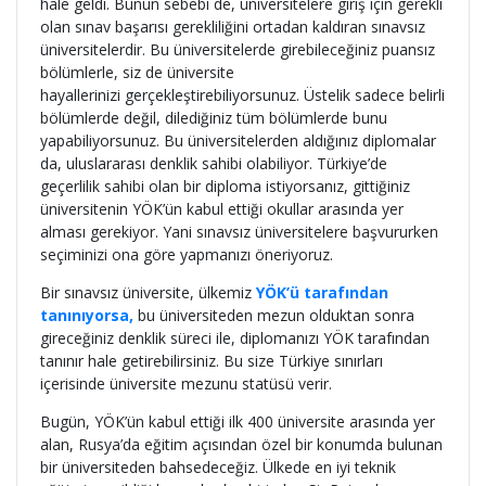
hale geldi. Bunun sebebi de, üniversitelere giriş için gerekli
olan sınav başarısı gerekliliğini ortadan kaldıran sınavsız
üniversitelerdir. Bu üniversitelerde girebileceğiniz puansız
bölümlerle, siz de üniversite
hayallerinizi gerçekleştirebiliyorsunuz. Üstelik sadece belirli
bölümlerde değil, dilediğiniz tüm bölümlerde bunu
yapabiliyorsunuz. Bu üniversitelerden aldığınız diplomalar
da, uluslararası denklik sahibi olabiliyor. Türkiye’de
geçerlilik sahibi olan bir diploma istiyorsanız, gittiğiniz
üniversitenin YÖK’ün kabul ettiği okullar arasında yer
alması gerekiyor. Yani sınavsız üniversitelere başvururken
seçiminizi ona göre yapmanızı öneriyoruz.
Bir sınavsız üniversite, ülkemiz
YÖK’ü tarafından
tanınıyorsa,
bu üniversiteden mezun olduktan sonra
gireceğiniz denklik süreci ile, diplomanızı YÖK tarafından
tanınır hale getirebilirsiniz. Bu size Türkiye sınırları
içerisinde üniversite mezunu statüsü verir.
Bugün, YÖK’ün kabul ettiği ilk 400 üniversite arasında yer
alan, Rusya’da eğitim açısından özel bir konumda bulunan
bir üniversiteden bahsedeceğiz. Ülkede en iyi teknik