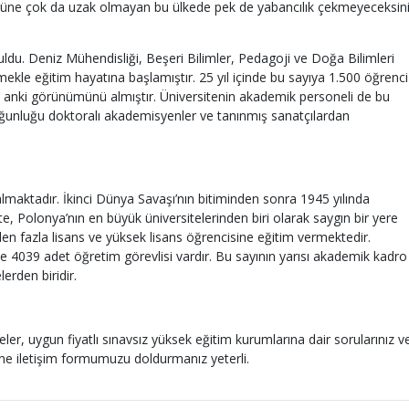
ültürüne çok da uzak olmayan bu ülkede pek de yabancılık çekmeyeceksin
uldu. Deniz Mühendisliği, Beşeri Bilimler, Pedagoji ve Doğa Bilimleri
mekle eğitim hayatına başlamıştır. 25 yıl içinde bu sayıya 1.500 öğrenci
 şu anki görünümünü almıştır. Üniversitenin akademik personeli de bu
oğunluğu doktoralı akademisyenler ve tanınmış sanatçılardan
lmaktadır. İkinci Dünya Savaşı’nın bitiminden sonra 1945 yılında
te, Polonya’nın en büyük üniversitelerinden biri olarak saygın bir yere
den fazla lisans ve yüksek lisans öğrencisine eğitim vermektedir.
4039 adet öğretim görevlisi vardır. Bu sayının yarısı akademik kadro
lerden biridir.
ler, uygun fiyatlı sınavsız yüksek eğitim kurumlarına dair sorularınız v
nline iletişim formumuzu doldurmanız yeterli.