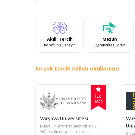
Akıllı Tercih
Mezun
Robotunu Deneyin
Öğrencilere Sorun
En çok tercih edilen okullarımız
İLK
1000
Varşova Üniversitesi
Var
Üni
Dünya üniversiteleri arasında en iyi
%3’lük dilimde yer almaktadır. .
Ünive