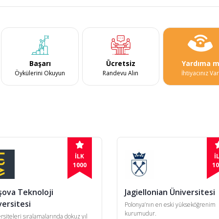
Başarı
Ücretsiz
Yardıma m
Öykülerini Okuyun
Randevu Alın
İhtiyacınız Va
İLK
İ
1000
10
şova Teknoloji
Jagiellonian Üniversitesi
versitesi
Polonya’nın en eski yükseköğrenim
kurumudur.
rsiteleri sıralamalarında dokuz yıl