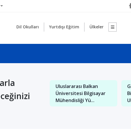
Dil Okulları
Yurtdışı Eğitim
Ülkeler
arla
rarası Saraybosna
Makedonya Uluslararası
M
itesi İngilizce
Balkan Üniversitesi'nde
K
ceğinizi
k ve B...
Türkçe Öğretm...
D