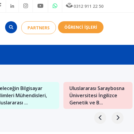
0312 911 22 50
ÖĞRENCİ İŞLERİ
PARTNERS
akedonya: Balkanların
Budapeşte’de Mimarlık
ültürel Hazineleriyle
Bölümü Olan
olu Bir Eğiti...
Üniversiteler