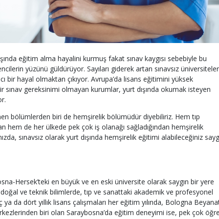
dışında eğitim alma hayalini kurmuş fakat sınav kaygısı sebebiyle bu
encilerin yüzünü güldürüyor. Sayıları giderek artan sınavsız üniversiteler
acı bir hayal olmaktan çıkıyor. Avrupa’da lisans eğitimini yüksek
 bir sınav gereksinimi olmayan kurumlar, yurt dışında okumak isteyen
or.
 bölümlerden biri de hemşirelik bölümüdür diyebiliriz. Hem tıp
an hem de her ülkede pek çok iş olanağı sağladığından hemşirelik
ızda, sınavsız olarak yurt dışında hemşirelik eğitimi alabileceğiniz sayg
sna-Hersek’teki en büyük ve en eski üniversite olarak saygın bir yere
, doğal ve teknik bilimlerde, tıp ve sanattaki akademik ve profesyonel
ç ya da dört yıllık lisans çalışmaları her eğitim yılında, Bologna Beyana
kezlerinden biri olan Saraybosna’da eğitim deneyimi ise, pek çok öğr