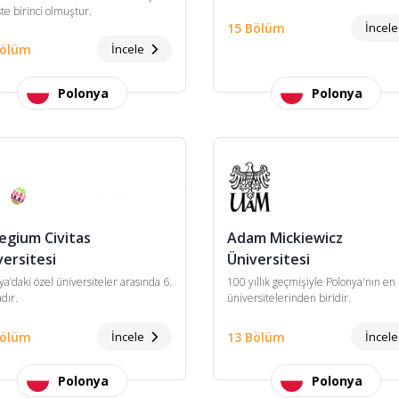
ste birinci olmuştur.
15 Bölüm
İncel
Bölüm
İncele
Polonya
Polonya
legium Civitas
Adam Mickiewicz
versitesi
Üniversitesi
ya’daki özel üniversiteler arasında 6.
100 yıllık geçmişiyle Polonya'nın en
dır.
üniversitelerinden biridir.
Bölüm
İncele
13 Bölüm
İncel
Polonya
Polonya