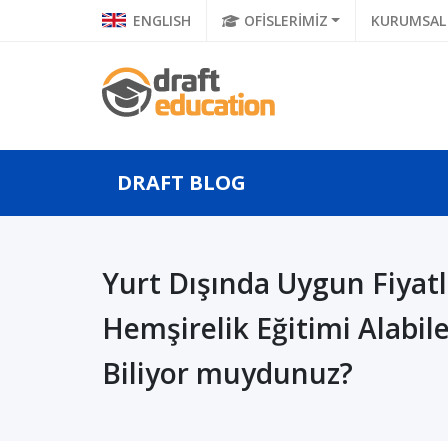
ENGLISH
OFİSLERİMİZ
KURUMSAL
DRAFT BLOG
Yurt Dışında Uygun Fiyatl
 Balkan
Geleceğin Bilgisayar
Ulusla
 Bilgisayar
Bilimleri Mühendisleri,
Ünivers
Hemşirelik Eğitimi Alabile
 Yü...
Uluslararası ...
Geneti
Biliyor muydunuz?