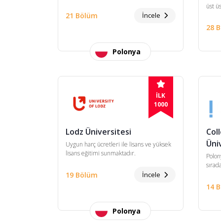
üst ü
21 Bölüm
İncele
28 
Polonya
İLK
1000
Lodz Üniversitesi
Col
Üni
Uygun harç ücretleri ile lisans ve yüksek
lisans eğitimi sunmaktadır.
Polon
sırada
19 Bölüm
İncele
14 
Polonya