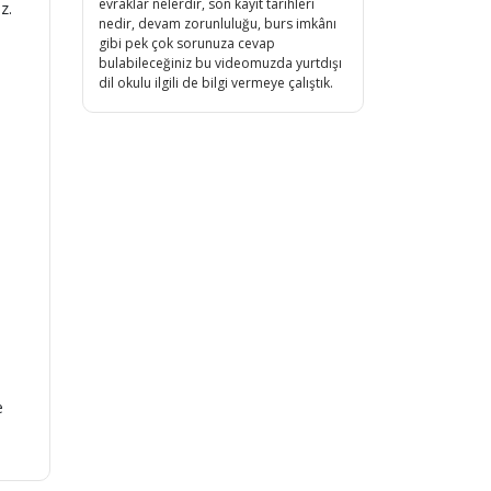
evraklar nelerdir, son kayıt tarihleri
iz.
nedir, devam zorunluluğu, burs imkânı
gibi pek çok sorunuza cevap
bulabileceğiniz bu videomuzda yurtdışı
dil okulu ilgili de bilgi vermeye çalıştık.
e