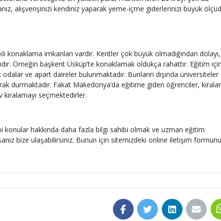
ız, alışverişinizi kendiniz yaparak yeme-içme giderlerinizi büyük ölçü
ı konaklama imkanları vardır. Kentler çok büyük olmadığından dolayı,
ındır. Örneğin başkent Üsküp’te konaklamak oldukça rahattır. Eğitim içi
 odalar ve apart daireler bulunmaktadır. Bunların dışında üniversiteler
larak durmaktadır. Fakat Makedonya’da eğitime giden öğrenciler, kiralar
v kiralamayı seçmektedirler.
i konular hakkında daha fazla bilgi sahibi olmak ve uzman eğitim
nız bize ulaşabilirsiniz. Bunun için sitemizdeki online iletişim formun