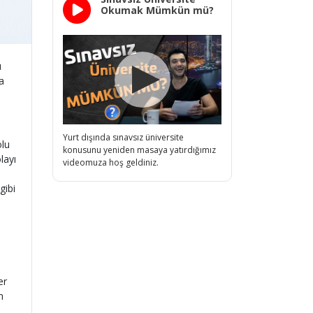
Okumak Mümkün mü?
u
a
Yurt dışında sınavsız üniversite
olu
konusunu yeniden masaya yatırdığımız
layı
videomuza hoş geldiniz.
gibi
er
m