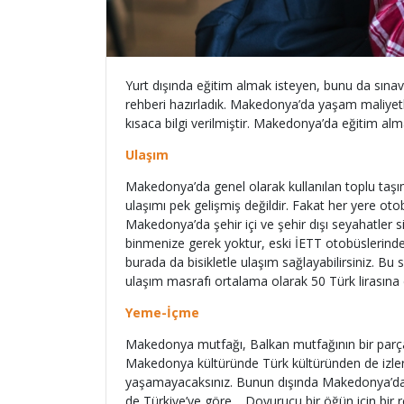
Yurt dışında eğitim almak isteyen, bunu da sına
rehberi hazırladık. Makedonya’da yaşam maliyetle
kısaca bilgi verilmiştir. Makedonya’da eğitim al
Ulaşım
Makedonya’da genel olarak kullanılan toplu taşım
ulaşımı pek gelişmiş değildir. Fakat her yere oto
Makedonya’da şehir içi ve şehir dışı seyahatler siz
binmenize gerek yoktur, eski İETT otobüslerinde
burada da bisikletle ulaşım sağlayabilirsiniz. Bu 
ulaşım masrafı ortalama olarak 50 Türk lirasına 
Yeme-İçme
Makedonya mutfağı, Balkan mutfağının bir parçası
Makedonya kültüründe Türk kültüründen de izl
yaşamayacaksınız. Bunun dışında Makedonya’da 
de Türkiye’ye göre… Doyurucu bir öğün için bir 