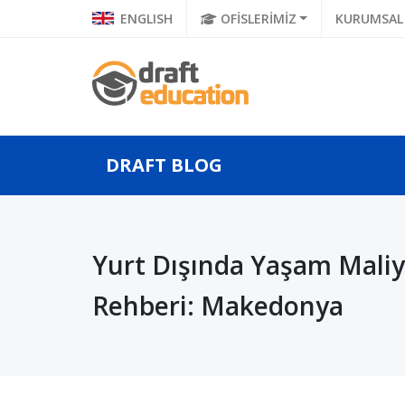
ENGLISH
OFİSLERİMİZ
KURUMSAL
DRAFT BLOG
 Balkan
Geleceğin Bilgisayar
Ulusla
Yurt Dışında Yaşam Maliy
Bilgisayar
Bilimleri Mühendisleri,
Ünivers
Yü...
Rehberi: Makedonya
Uluslararası ...
Genetik