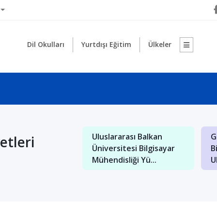
Dil Okulları
Yurtdışı Eğitim
Ülkeler
rarası Saraybosna
Makedonya Uluslararası
M
etleri
itesi İngilizce
Balkan Üniversitesi'nde
K
 ve B...
Türkçe Öğretm...
Do