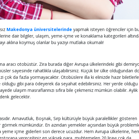
vsız
Makedonya üniversitelerinde
yapmak isteyen öğrenciler için b
rine dair bilgiler, ulaşım, yeme-içme ve konaklama kategorileri altınd
mayı aklına koymuş olanlar bu yazıyı mutlaka okumalı!
a aracı otobüstür. Zira burada diğer Avrupa ülkelerindeki gibi demiry
büsler sayesinde rahatlıkla ulaşabilirsiniz. Küçük bir ülke olduğundan do
i çok da fazla yormayacaktır. Otobüslere illa ki elinizde hazır biletlerle
 olduğu gibi para ödeyerek da seyahat edebilirsiniz. Her yerde olduğu 
sayede ulaşım masraflarınızı sıfıra bile çekmeniz mümkün olabilir. Aylık
denk gelecektir.
dır. Arnavutluk, Boşnak, Sırp kültürüyle büyük paralellikler gösteren
er görmek mümkündür. En azından yemekler açısından büyük probleml
yeme içme giderleri son derece ucuzdur. Hem Avrupa ülkelerine, he
restorana vereceğiniz en yüksek para, muhtemelen 20 lirayı çok da