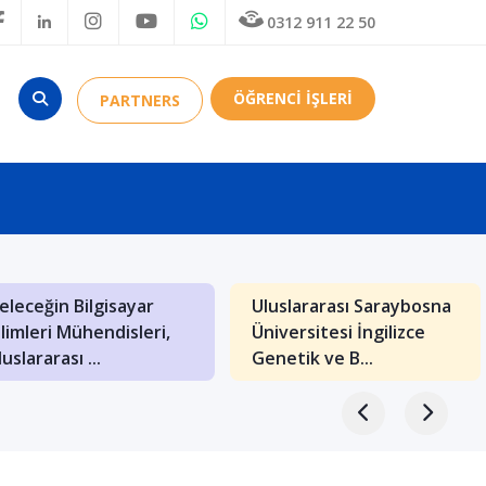
0312 911 22 50
ÖĞRENCİ İŞLERİ
PARTNERS
akedonya: Balkanların
Budapeşte’de Mimarlık
ültürel Hazineleriyle
Bölümü Olan
lu Bir Eğiti...
Üniversiteler