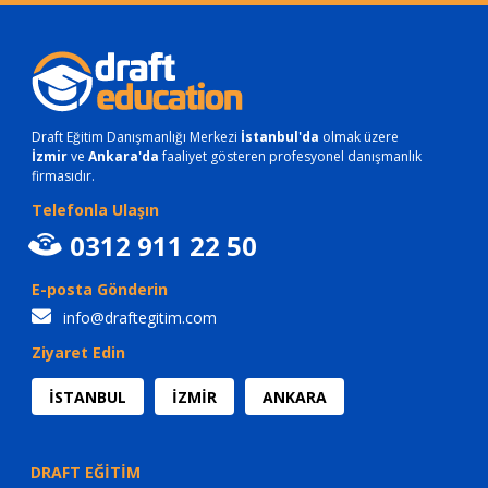
Draft Eğitim Danışmanlığı Merkezi
İstanbul'da
olmak üzere
İzmir
ve
Ankara'da
faaliyet gösteren profesyonel danışmanlık
firmasıdır.
Telefonla Ulaşın
0312 911 22 50
E-posta Gönderin
info@draftegitim.com
Ziyaret Edin
İSTANBUL
İZMİR
ANKARA
DRAFT EĞİTİM