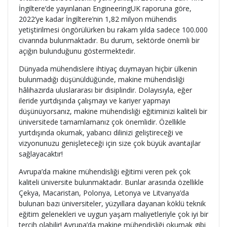
İngiltere’de yayınlanan EngineeringUK raporuna göre,
2022’ye kadar İngiltere’nin 1,82 milyon mühendis
yetiştirilmesi öngörülürken bu rakam yılda sadece 100.000
civarında bulunmaktadır. Bu durum, sektörde önemli bir
açığın bulunduğunu göstermektedir.
Dünyada mühendislere ihtiyaç duymayan hiçbir ülkenin
bulunmadığı düşünüldüğünde, makine mühendisliği
hâlihazırda uluslararası bir disiplindir. Dolayısıyla, eğer
ileride yurtdışında çalışmayı ve kariyer yapmayı
düşünüyorsanız, makine mühendisliği eğitiminizi kaliteli bir
üniversitede tamamlamanız çok önemlidir. Özellikle
yurtdışında okumak, yabancı dilinizi geliştireceği ve
vizyonunuzu genişleteceği için size çok büyük avantajlar
sağlayacaktır!
Avrupa’da makine mühendisliği eğitimi veren pek çok
kaliteli üniversite bulunmaktadır. Bunlar arasında özellikle
Çekya, Macaristan, Polonya, Letonya ve Litvanya’da
bulunan bazı üniversiteler, yüzyıllara dayanan köklü teknik
eğitim gelenekleri ve uygun yaşam maliyetleriyle çok iyi bir
tercih olabilir! Avrupa’da makine mühendisliği okumak gibi