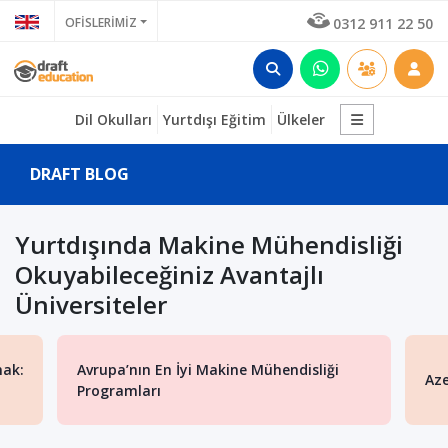
OFİSLERİMİZ
0312 911 22 50
Dil Okulları
Yurtdışı Eğitim
Ülkeler
DRAFT BLOG
Yurtdışında Makine Mühendisliği
Okuyabileceğiniz Avantajlı
Üniversiteler
mak:
Avrupa’nın En İyi Makine Mühendisliği
Aze
Programları