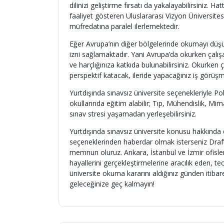
dilinizi geliştirme fırsatı da yakalayabilirsini
faaliyet gösteren Uluslararası Vizyon Üniversi
müfredatına paralel ilerlemektedir.
Eğer Avrupa’nın diğer bölgelerinde okumayı düşün
izni sağlamaktadır. Yani Avrupa’da okurken çalış
ve harçlığınıza katkıda bulunabilirsiniz. Okurken
perspektif katacak, ileride yapacağınız iş görüşme
Yurtdışında sınavsız üniversite seçenekleriyle Po
okullarında eğitim alabilir; Tıp, Mühendislik, Mim
sınav stresi yaşamadan yerleşebilirsiniz.
Yurtdışında sınavsız üniversite konusu hakkında 
seçeneklerinden haberdar olmak isterseniz Draft
memnun oluruz. Ankara, İstanbul ve İzmir ofisle
hayallerini gerçekleştirmelerine aracılık eden, t
üniversite okuma kararını aldığınız günden itiba
geleceğinize geç kalmayın!