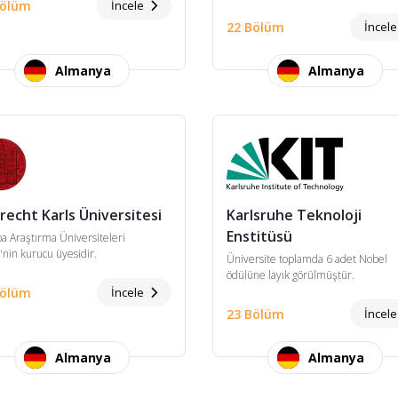
Bölüm
İncele
22 Bölüm
İncel
Almanya
Almanya
recht Karls Üniversitesi
Karlsruhe Teknoloji
Enstitüsü
a Araştırma Üniversiteleri
i'nin kurucu üyesidir.
Üniversite toplamda 6 adet Nobel
ödülüne layık görülmüştür.
Bölüm
İncele
23 Bölüm
İncel
Almanya
Almanya