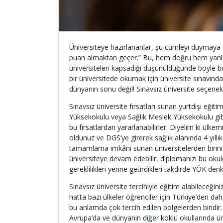
Üniversiteye hazırlananlar, şu cümleyi duymaya ço
puan almaktan geçer.” Bu, hem doğru hem yanlıştı
üniversiteleri kapsadığı düşünüldüğünde böyle bir 
bir üniversitede okumak için üniversite sınavınd
dünyanın sonu değil! Sınavsız üniversite seçenekle
Sınavsız üniversite fırsatları sunan yurtdışı eği
Yüksekokulu veya Sağlık Meslek Yüksekokulu gibi
bu fırsatlardan yararlanabilirler. Diyelim ki ü
oldunuz ve DGS’ye girerek sağlık alanında 4 yıllı
tamamlama imkânı sunan üniversitelerden birini 
üniversiteye devam edebilir, diplomanızı bu okuld
gereklilikleri yerine getirdikleri takdirde YÖK d
Sınavsız üniversite tercihiyle eğitim alabileceğin
hatta bazı ülkeler öğrenciler için Türkiye’den d
bu anlamda çok tercih edilen bölgelerden biridir.
Avrupa’da ve dünyanın diğer köklü okullarında üni