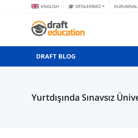
ENGLISH
OFİSLERİMİZ
KURUMSAL
DRAFT BLOG
sı Balkan
Geleceğin Bilgisayar
Ulus
si Bilgisayar
Bilimleri Mühendisleri,
Ünive
Yurtdışında Sınavsız Üniv
ği Yü...
Uluslararası ...
Gene