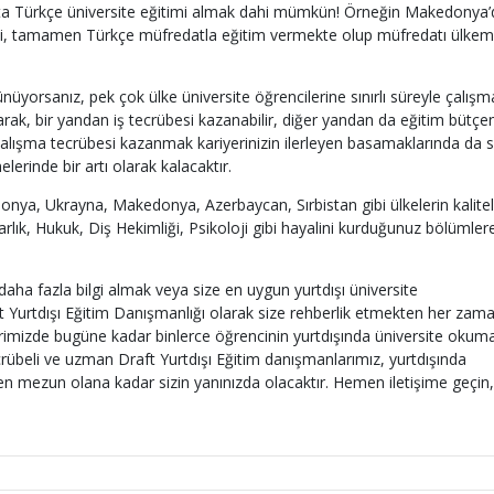
z. Hatta Türkçe üniversite eğitimi almak dahi mümkün! Örneğin Makedonya
tesi, tamamen Türkçe müfredatla eğitim vermekte olup müfredatı ülkem
üyorsanız, pek çok ülke üniversite öğrencilerine sınırlı süreyle çalışm
arak, bir yandan iş tecrübesi kazanabilir, diğer yandan da eğitim bütçe
 çalışma tecrübesi kazanmak kariyerinizin ilerleyen basamaklarında da s
lerinde bir artı olarak kalacaktır.
lonya, Ukrayna, Makedonya, Azerbaycan, Sırbistan gibi ülkelerin kalitel
arlık, Hukuk, Diş Hekimliği, Psikoloji gibi hayalini kurduğunuz bölümler
daha fazla bilgi almak veya size en uygun yurtdışı üniversite
 Yurtdışı Eğitim Danışmanlığı olarak size rehberlik etmekten her zam
rimizde bugüne kadar binlerce öğrencinin yurtdışında üniversite okum
ecrübeli ve uzman Draft Yurtdışı Eğitim danışmanlarımız, yurtdışında
ren mezun olana kadar sizin yanınızda olacaktır. Hemen iletişime geçin,