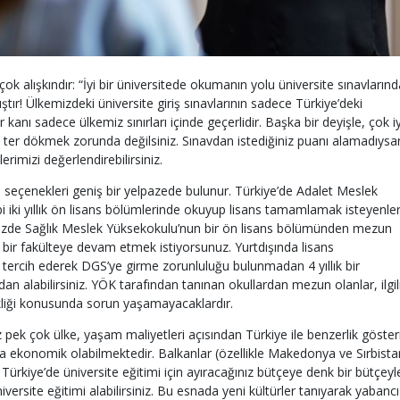
k alışkındır: “İyi bir üniversitede okumanın yolu üniversite sınavlarında
r! Ülkemizdeki üniversite giriş sınavlarının sadece Türkiye’deki
kanı sadece ülkemiz sınırları içinde geçerlidir. Başka bir deyişle, çok iy
a ter dökmek zorunda değilsiniz. Sınavdan istediğiniz puanı alamadıysan
rimizi değerlendirebilirsiniz.
tim seçenekleri geniş bir yelpazede bulunur. Türkiye’de Adalet Meslek
 iki yıllık ön lisans bölümlerinde okuyup lisans tamamlamak isteyenle
lkemizde Sağlık Meslek Yüksekokulu’nun bir ön lisans bölümünden mezun
k bir fakülteye devam etmek istiyorsunuz. Yurtdışında lisans
tercih ederek DGS’ye girme zorunluluğu bulunmadan 4 yıllık bir
an alabilirsiniz. YÖK tarafından tanınan okullardan mezun olanlar, ilgil
enkliği konusunda sorun yaşamayacaklardır.
iz pek çok ülke, yaşam maliyetleri açısından Türkiye ile benzerlik gösteri
aha ekonomik olabilmektedir. Balkanlar (özellikle Makedonya ve Sırbista
 Türkiye’de üniversite eğitimi için ayıracağınız bütçeye denk bir bütçeyl
versite eğitimi alabilirsiniz. Bu esnada yeni kültürler tanıyarak yabancı