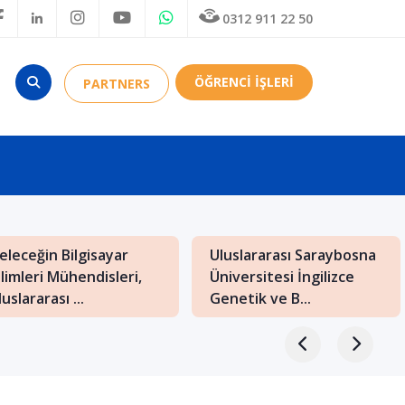
0312 911 22 50
ÖĞRENCİ İŞLERİ
PARTNERS
Makedonya: Balkanların
Budapeşte’de Mimarlık
Kültürel Hazineleriyle
Bölümü Olan
Dolu Bir Eğiti...
Üniversiteler