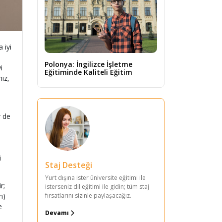
 iyi
Polonya: İngilizce İşletme
i
Eğitiminde Kaliteli Eğitim
ız,
r de
i
Staj Desteği
Yurt dışına ister üniversite eğitimi ile
r;
isterseniz dil eğitimi ile gidin; tüm staj
fırsatlarını sizinle paylaşacağız.
n)
e
Devamı