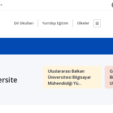
Dil Okulları
Yurtdışı Eğitim
Ülkeler
lararası Saraybosna
Makedonya Uluslararası
rsitesi İngilizce
Balkan Üniversitesi'nde
ersite
tik ve B...
Türkçe Öğretm...