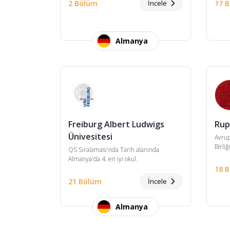
2 Bölüm
İncele
17 
Almanya
Freiburg Albert Ludwigs
Rup
Ünivesitesi
Avrup
Birliğ
QS Sıralaması'nda Tarih alanında
Almanya'da 4. en iyi okul.
18 
21 Bölüm
İncele
Almanya