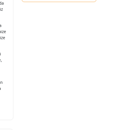
’da
iz
a
nize
ize
i
e,
an
a