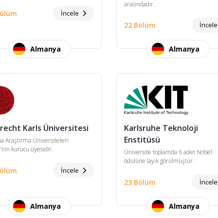
arasındadır.
Bölüm
İncele
22 Bölüm
İncel
Almanya
Almanya
recht Karls Üniversitesi
Karlsruhe Teknoloji
Enstitüsü
a Araştırma Üniversiteleri
i'nin kurucu üyesidir.
Üniversite toplamda 6 adet Nobel
ödülüne layık görülmüştür.
Bölüm
İncele
23 Bölüm
İncel
Almanya
Almanya