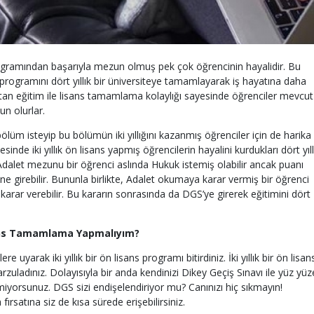
 programından başarıyla mezun olmuş pek çok öğrencinin hayalidir. Bu
rogramını dört yıllık bir üniversiteye tamamlayarak iş hayatına daha
aktan eğitim ile lisans tamamlama kolaylığı sayesinde öğrenciler mevcut
un olurlar.
üm isteyip bu bölümün iki yıllığını kazanmış öğrenciler için de harika 
sinde iki yıllık ön lisans yapmış öğrencilerin hayalini kurdukları dört yıll
Adalet mezunu bir öğrenci aslında Hukuk istemiş olabilir ancak puanı
 girebilir. Bununla birlikte, Adalet okumaya karar vermiş bir öğrenci
 karar verebilir. Bu kararın sonrasında da DGS’ye girerek eğitimini dört
sans Tamamlama Yapmalıyım?
 uyarak iki yıllık bir ön lisans programı bitirdiniz. İki yıllık bir ön lisa
rzuladınız. Dolayısıyla bir anda kendinizi Dikey Geçiş Sınavı ile yüz yüz
iyorsunuz. DGS sizi endişelendiriyor mu? Canınızı hiç sıkmayın!
rsatına siz de kısa sürede erişebilirsiniz.