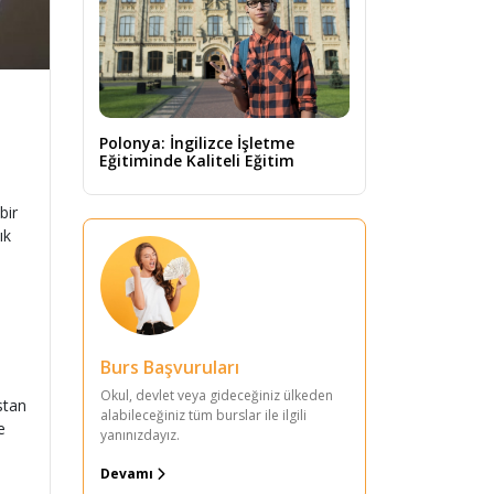
Polonya: İngilizce İşletme
Eğitiminde Kaliteli Eğitim
bir
ık
Burs Başvuruları
Okul, devlet veya gideceğiniz ülkeden
nstan
alabileceğiniz tüm burslar ile ilgili
e
yanınızdayız.
Devamı