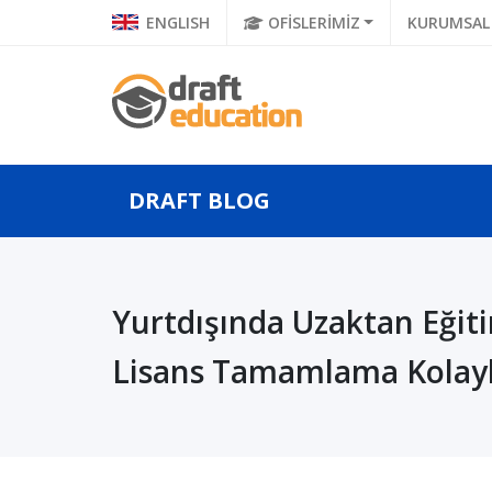
ENGLISH
OFİSLERİMİZ
KURUMSAL
DRAFT BLOG
 Balkan
Geleceğin Bilgisayar
Ulusla
Yurtdışında Uzaktan Eğiti
 Bilgisayar
Bilimleri Mühendisleri,
Ünivers
 Yü...
Lisans Tamamlama Kolayl
Uluslararası ...
Geneti