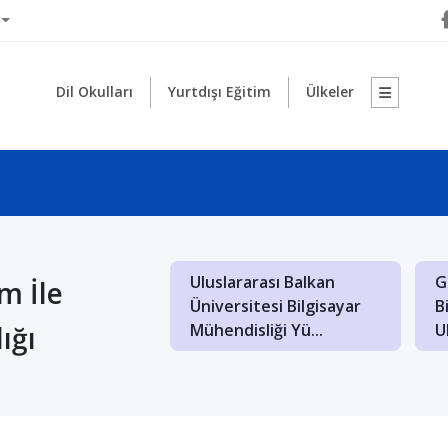
Dil Okulları
Yurtdışı Eğitim
Ülkeler
rarası Saraybosna
Makedonya Uluslararası
M
m İle
itesi İngilizce
Balkan Üniversitesi'nde
K
ığı
k ve B...
Türkçe Öğretm...
D