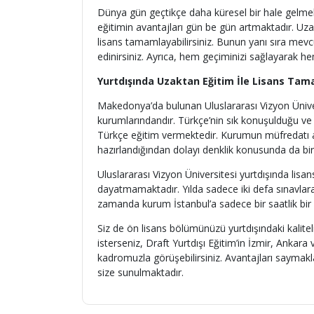
Dünya gün geçtikçe daha küresel bir hale gelmek
eğitimin avantajları gün be gün artmaktadır. U
lisans tamamlayabilirsiniz. Bunun yanı sıra mev
edinirsiniz. Ayrıca, hem geçiminizi sağlayarak h
Yurtdışında Uzaktan Eğitim İle Lisans Tam
Makedonya’da bulunan Uluslararası Vizyon Üniver
kurumlarındandır. Türkçe’nin sık konuşulduğu 
Türkçe eğitim vermektedir. Kurumun müfredatı a
hazırlandığından dolayı denklik konusunda da b
Uluslararası Vizyon Üniversitesi yurtdışında li
dayatmamaktadır. Yılda sadece iki defa sınavlara gi
zamanda kurum İstanbul’a sadece bir saatlik bir
Siz de ön lisans bölümünüzü yurtdışındaki kalitel
isterseniz, Draft Yurtdışı Eğitim’in İzmir, Ankara
kadromuzla görüşebilirsiniz. Avantajları saymakla
size sunulmaktadır.