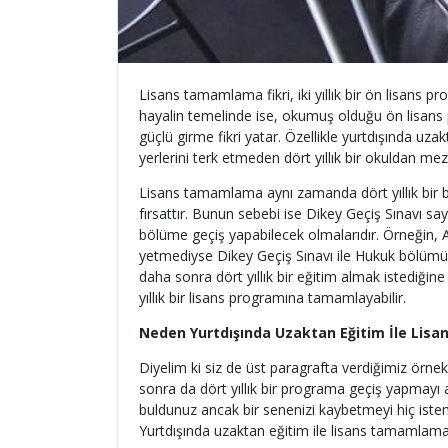
Lisans tamamlama fikri, iki yıllık bir ön lisans
hayalin temelinde ise, okumuş olduğu ön lisans p
güçlü girme fikri yatar. Özellikle yurtdışında uz
yerlerini terk etmeden dört yıllık bir okuldan mez
Lisans tamamlama aynı zamanda dört yıllık bir böl
fırsattır. Bunun sebebi ise Dikey Geçiş Sınavı saye
bölüme geçiş yapabilecek olmalarıdır. Örneğin, 
yetmediyse Dikey Geçiş Sınavı ile Hukuk bölümüne
daha sonra dört yıllık bir eğitim almak istediğine
yıllık bir lisans programına tamamlayabilir.
Neden Yurtdışında Uzaktan Eğitim İle Li
Diyelim ki siz de üst paragrafta verdiğimiz örneklere
sonra da dört yıllık bir programa geçiş yapmayı a
buldunuz ancak bir senenizi kaybetmeyi hiç istem
Yurtdışında uzaktan eğitim ile lisans tamamlama fı