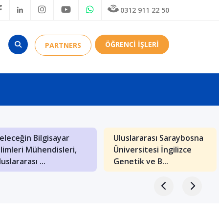
0312 911 22 50
ÖĞRENCİ İŞLERİ
PARTNERS
akedonya: Balkanların
Budapeşte’de Mimarlık
ültürel Hazineleriyle
Bölümü Olan
olu Bir Eğiti...
Üniversiteler