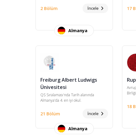
2 Bölüm
İncele
17 
Almanya
Freiburg Albert Ludwigs
Rup
Ünivesitesi
Avrup
Birliğ
QS Sıralaması'nda Tarih alanında
Almanya'da 4. en iyi okul.
18 
21 Bölüm
İncele
Almanya