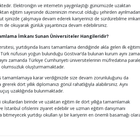
tedir. Elektroniğin ve internetin yaygınlaştığı günümüzde uzaktan
zaktan eğitim sayesinde düzeninizin mevcut olduğu şehirden ayrılmada
cut işinizde çalışmaya devam ederek kariyerinizi de sürdürebilme imkan
em de okuyarak günlük yaşantınıza devam edebilirsiniz.
amlama İmkanı Sunan Üniversiteler Hangileridir?
sitesi, yurtdışında lisans tamamlama dendiğinde akla gelen ilk eğitim
ve Türk nüfusun yoğun bulunduğu Gostivar’da bulunan kurum aynı zam
ynı zamanda Türkiye Cumhuriyeti üniversitelerinin müfredatına parale
ir olumsuzluk oluşturmamaktadır.
sans tamamlamaya karar verdiğinizde size devam zorunluluğunu da
rerek dört yıllık diplomanızı gönül rahatlığıyla alabilirsiniz. Aynı
 uçuş uzaklığında bulunmaktadır.
i okullardan birinde ve uzaktan eğitim ile dört yıllığa tamamlamak
 ve İstanbul ofislerini ziyaret edebilir ve uzman eğitim danışmanı
 bitmeyecek yurtdışı okulları iyi bir kariyerin en önemli basamağı olar