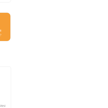
ı
r?
itesi