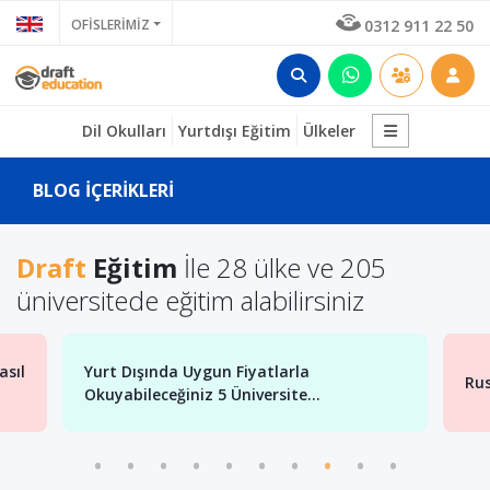
OFİSLERİMİZ
0312 911 22 50
Dil Okulları
Yurtdışı Eğitim
Ülkeler
BLOG İÇERİKLERİ
Draft
Eğitim
İle 28 ülke ve 205
üniversitede eğitim alabilirsiniz
Rusya'da Tıp Okumak Mümkün Mü?
.