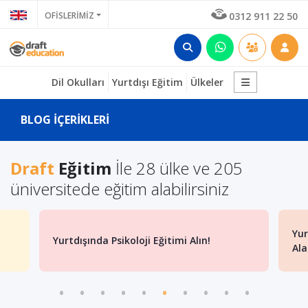
OFİSLERİMİZ
0312 911 22 50
Dil Okulları
Yurtdışı Eğitim
Ülkeler
BLOG İÇERİKLERİ
Draft
Eğitim
İle 28 ülke ve 205
üniversitede eğitim alabilirsiniz
Yurtdışında Hukuk Eğitimi Alırsam Denklik
202
Alabilir Miyim?...
Yer