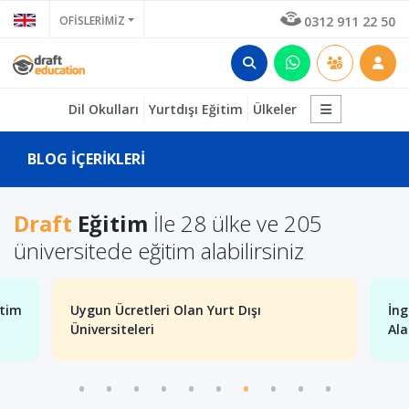
OFİSLERİMİZ
0312 911 22 50
Dil Okulları
Yurtdışı Eğitim
Ülkeler
BLOG İÇERİKLERİ
Draft
Eğitim
İle 28 ülke ve 205
üniversitede eğitim alabilirsiniz
itim
Uygun Ücretleri Olan Yurt Dışı
İng
Üniversiteleri
Ala