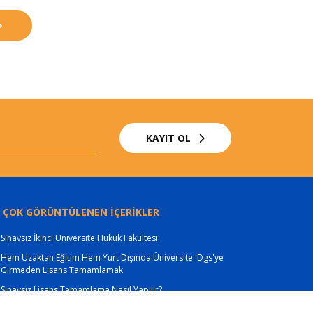
KAYIT OL
 ÇOK GÖRÜNTÜLENEN İÇERİKLER
Sınavsız İkinci Üniversite Hukuk Fakültesi
Hem Uzaktan Eğitim Hem Yurt Dışında Üniversite: Dgs'ye
Girmeden Lisans Tamamlamak
Sınavsız Lisans Tamamlama Nasıl Yapılır?
YÖK Denkliği ve Uzaktan Eğitim Veren Üniversiteler