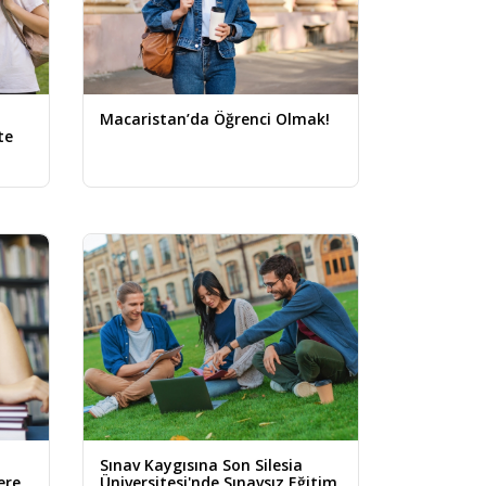
Macaristan’da Öğrenci Olmak!
te
Sınav Kaygısına Son Silesia
ere
Üniversitesi'nde Sınavsız Eğitim