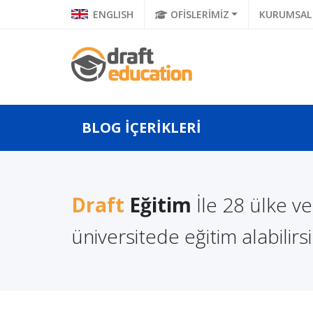
ENGLISH
OFİSLERİMİZ
KURUMSAL
BLOG İÇERİKLERİ
Draft
Eğitim
İle 28 ülke v
ya'da İnşaat
Fransa Üniversiteleri
endisliği Eğitimi
Pahalı Mı?
üniversitede eğitim alabilirsi