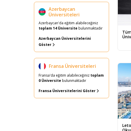
İngilizce Eğitim
Azerbaycan
Üniversiteleri
Devlet Üniversitesi
Azerbaycan'da eğitim alabileceğiniz
İlk 1000’de Yer Alan
toplam 14 Üniversite
bulunmaktadır
Üniversiteler
Tüm 
Üni
Azerbaycan Üniversitelerini
Hazırlık
Göster
Dil Okulu
Lisans Tamamlama
Fransa Üniversiteleri
Lisans
Fransa'da eğitim alabileceğiniz
toplam
0 Üniversite
bulunmaktadır
İkinci Üniversite
Fransa Üniversitelerini Göster
Vakıf Üniversitesi
Ön Lisans
MBA
Online Eğitim
Leto
Oku