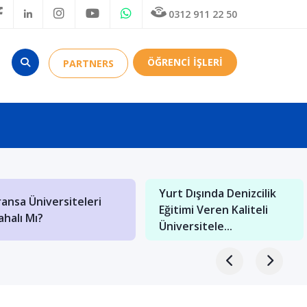
0312 911 22 50
ÖĞRENCİ İŞLERİ
PARTNERS
Yurt Dışında Eğitim:
2021 Yılında Eğitimi
Campania Luigi Vanvitelli
Yurt Dışında Almak
Üniversitesi ...
Miydiniz?...