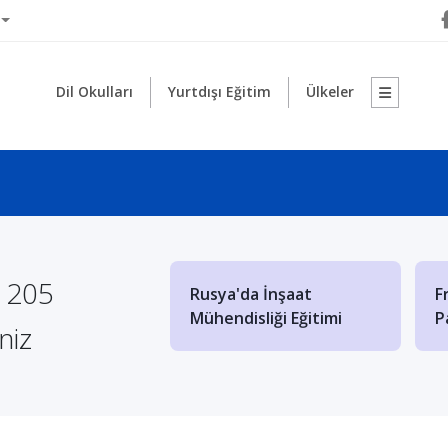
Dil Okulları
Yurtdışı Eğitim
Ülkeler
Yurt Dışında Denizcilik
e 205
Azerbaycan Devlet
Eğitimi Veren Kaliteli
Üniversiteleri
niz
Üniversitele...