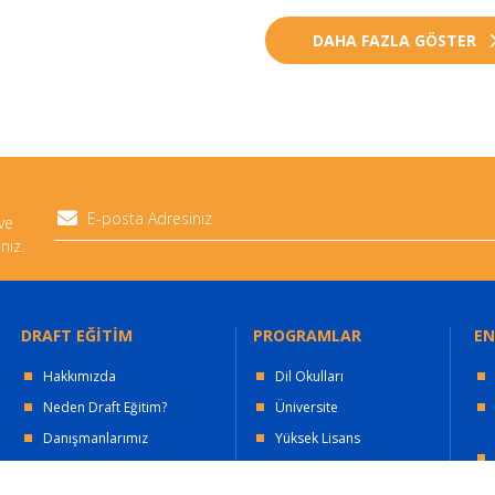
DAHA FAZLA GÖSTER
 ve
niz.
DRAFT EĞİTİM
PROGRAMLAR
EN
Hakkımızda
Dil Okulları
Neden Draft Eğitim?
Üniversite
Danışmanlarımız
Yüksek Lisans
Yetki Belgeleri
Online Eğitim