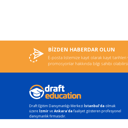
BİZDEN HABERDAR OLUN
E-posta listemize kayıt olarak kayıt tarihleri
promosyonlar hakkında bilgi sahibi olabilirsi
Draft Eğitim Danışmanlığı Merkezi
İstanbul'da
olmak
üzere
İzmir
ve
Ankara'da
faaliyet gösteren profesyonel
danışmanlık firmasıdır.
Telefonla Ulaşın