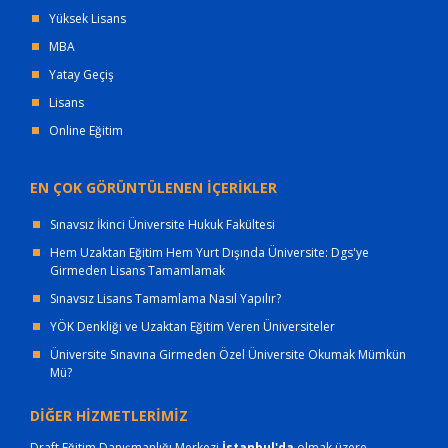
Yüksek Lisans
MBA
Yatay Geçiş
Lisans
Online Eğitim
EN ÇOK GÖRÜNTÜLENEN İÇERİKLER
Sınavsız İkinci Üniversite Hukuk Fakültesi
Hem Uzaktan Eğitim Hem Yurt Dışında Üniversite: Dgs'ye
Girmeden Lisans Tamamlamak
Sınavsız Lisans Tamamlama Nasıl Yapılır?
YÖK Denkliği ve Uzaktan Eğitim Veren Üniversiteler
Üniversite Sınavına Girmeden Özel Üniversite Okumak Mümkün
Mü?
DİĞER HİZMETLERİMİZ
Draft Eğitim Danışmanlığı Merkezi
İstanbul'da
olmak üzere