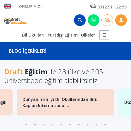
OFİSLERİMİZ
0312 911 22 50
Dil Okulları
Yurtdışı Eğitim
Ülkeler
BLOG İÇERİKLERİ
Draft
Eğitim
İle 28 ülke ve 205
üniversitede eğitim alabilirsiniz
Yur
DGS Girmeden Lisans Tamamlama
Mi