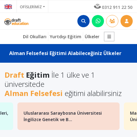
OFİSLERİMİZ
0312 911 22 50
Dil Okulları
Yurtdışı Eğitim
Ülkeler
Alman Felsefesi Eğitimi Alabileceğiniz Ülkeler
Draft
Eğitim
İle 1 ülke ve 1
üniversitede
Alman Felsefesi
eğitimi alabilirsiniz
eri,
Uluslararası Saraybosna Üniversitesi
Mak
İngilizce Genetik ve B...
Üni