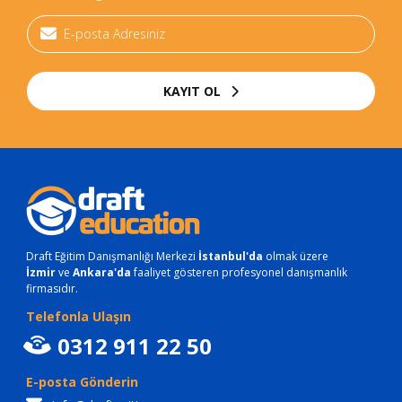
KAYIT OL
Draft Eğitim Danışmanlığı Merkezi
İstanbul'da
olmak üzere
İzmir
ve
Ankara'da
faaliyet gösteren profesyonel danışmanlık
firmasıdır.
Telefonla Ulaşın
0312 911 22 50
E-posta Gönderin