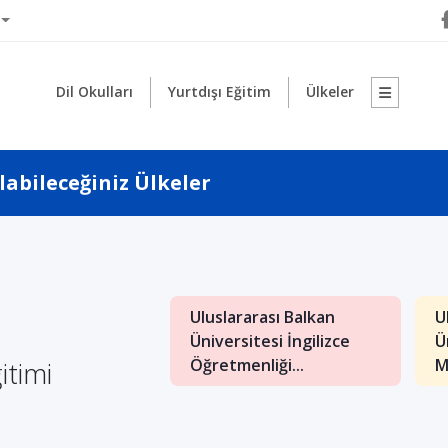
Dil Okulları
Yurtdışı Eğitim
Ülkeler
abileceğiniz Ülkeler
1
Uluslararası Balkan
U
: İngilizce İşletme
Üniversitesi İngilizce
Ü
nde Kaliteli Eğitim
itimi
Öğretmenliği...
M