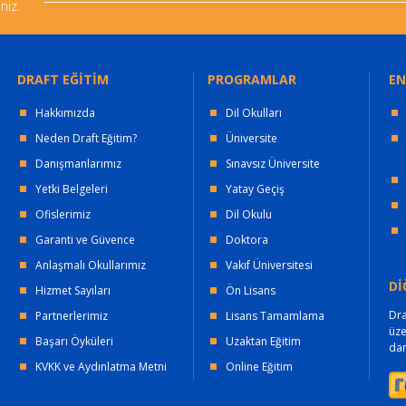
niz.
DRAFT EĞİTİM
PROGRAMLAR
EN
Hakkımızda
Dil Okulları
Neden Draft Eğitim?
Üniversite
Danışmanlarımız
Sınavsız Üniversite
Yetki Belgeleri
Yatay Geçiş
Ofislerimiz
Dil Okulu
Garanti ve Güvence
Doktora
Anlaşmalı Okullarımız
Vakıf Üniversitesi
Dİ
Hizmet Sayıları
Ön Lisans
Dra
Partnerlerimiz
Lisans Tamamlama
üz
Başarı Öyküleri
Uzaktan Eğitim
dan
KVKK ve Aydınlatma Metni
Online Eğitim