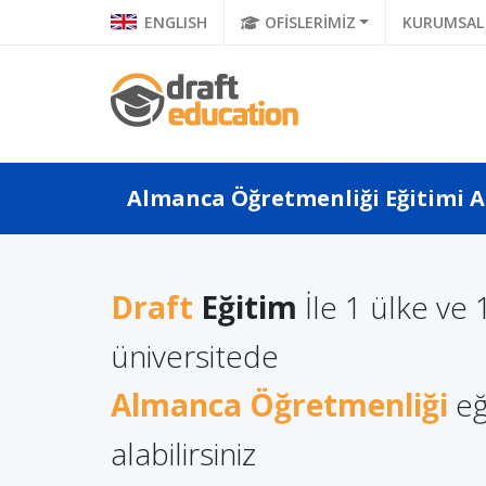
ENGLISH
OFİSLERİMİZ
KURUMSAL
Almanca Öğretmenliği Eğitimi Al
Draft
Eğitim
İle 1 ülke ve 
a Türkçe
Litvanya'da Yüksek
üniversitede
Polonya
 Ne Diyor?
Lisans Eğitimi Almanın
Eğitimi
a Di...
Almanca Öğretmenliği
Avantajları
eğ
alabilirsiniz