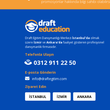
promosyonlar hakkında bilgi sahibi olabilirsi
Draft Eğitim Danışmanlığı Merkezi
İstanbul'da
olmak
üzere
İzmir
ve
Ankara'da
faaliyet gösteren profesyonel
danışmanlık firmasıdır.
Telefonla Ulaşın
0312 911 22 50
E-posta Gönderin
info@draftegitim.com
Ziyaret Edin
İSTANBUL
İZMİR
ANKARA