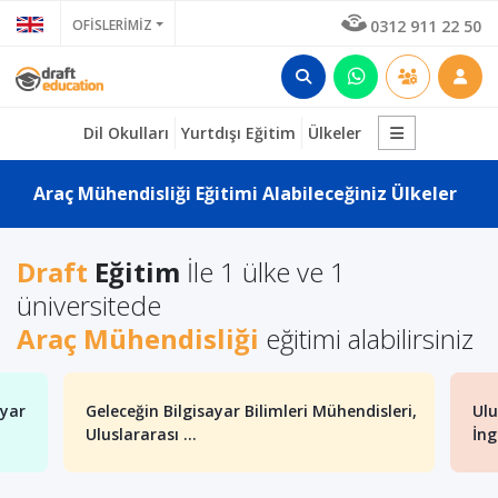
OFİSLERİMİZ
0312 911 22 50
Dil Okulları
Yurtdışı Eğitim
Ülkeler
Araç Mühendisliği Eğitimi Alabileceğiniz Ülkeler
Draft
Eğitim
İle 1 ülke ve 1
üniversitede
Araç Mühendisliği
eğitimi alabilirsiniz
in Bilgisayar Bilimleri Mühendisleri,
Uluslararası Saraybos
rası ...
İngilizce Genetik ve B.