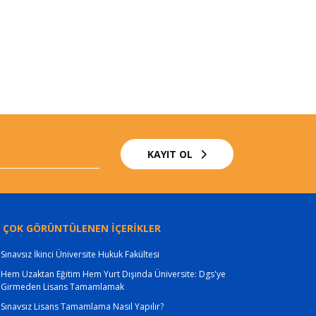
KAYIT OL
 ÇOK GÖRÜNTÜLENEN İÇERİKLER
Sınavsız İkinci Üniversite Hukuk Fakültesi
Hem Uzaktan Eğitim Hem Yurt Dışında Üniversite: Dgs'ye
Girmeden Lisans Tamamlamak
Sınavsız Lisans Tamamlama Nasıl Yapılır?