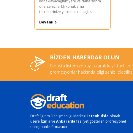
konaklayacağınız yere ve daha sonra
dilerseniz farklı konaklama
tercihlerinize yardımcı olacağız.
Devamı
BİZDEN HABERDAR OLUN
E-posta listemize kayıt olarak kayıt tarihleri
promosyonlar hakkında bilgi sahibi olabilirsi
Draft Eğitim Danışmanlığı Merkezi
İstanbul'da
olmak
üzere
İzmir
ve
Ankara'da
faaliyet gösteren profesyonel
danışmanlık firmasıdır.