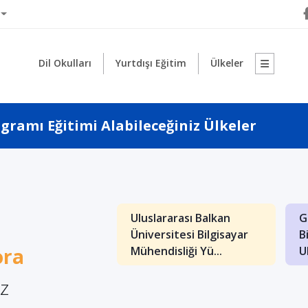
Dil Okulları
Yurtdışı Eğitim
Ülkeler
ramı Eğitimi Alabileceğiniz Ülkeler
1
arası Balkan
Uluslararası Balkan
G
itesi İngilizce
Üniversitesi Bilgisayar
B
ora
nliği...
Mühendisliği Yü...
Ul
iz