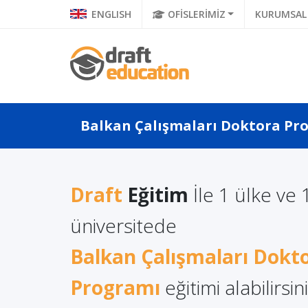
ENGLISH
OFİSLERİMİZ
KURUMSAL
Balkan Çalışmaları Doktora Prog
Draft
Eğitim
İle 1 ülke ve 
 Yüksek
Uluslar
üniversitede
Polonya: İngilizce İşletme
mi Almanın
Ünivers
Eğitiminde Kaliteli Eğitim
Balkan Çalışmaları Dokt
Öğretme
Programı
eğitimi alabilirsin