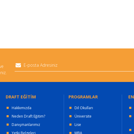
 ve
niz.
DRAFT EĞİTİM
PROGRAMLAR
EN
Hakkımızda
Dil Okulları
Neden Draft Eğitim?
Üniversite
Danışmanlarımız
Lise
Yetki Belgeleri
MBA