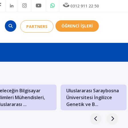
0312 911 22 50
ÖĞRENCİ İŞLERİ
PARTNERS
eleceğin Bilgisayar
Uluslararası Saraybosna
ilimleri Mühendisleri,
Üniversitesi İngilizce
uslararası ...
Genetik ve B...