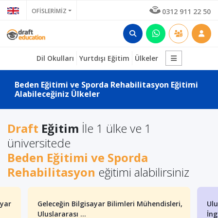
OFİSLERİMİZ
0312 911 22 50
Dil Okulları
Yurtdışı Eğitim
Ülkeler
Beden Eğitimi ve Sporda Rehabilitasyon Eğitimi
Alabileceğiniz Ülkeler
Draft
Eğitim
İle 1 ülke ve 1
üniversitede
Beden Eğitimi ve Sporda
Rehabilitasyon
eğitimi alabilirsiniz
ayar
Geleceğin Bilgisayar Bilimleri Mühendisleri,
Ulu
Uluslararası ...
İng