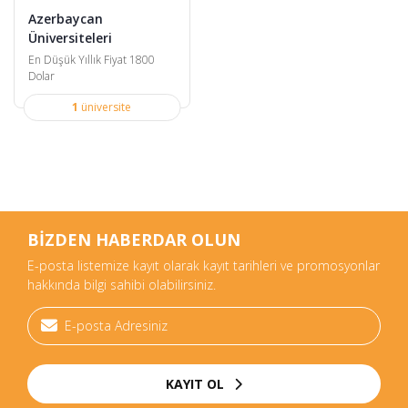
Azerbaycan
Üniversiteleri
En Düşük Yıllık Fiyat 1800
Dolar
1
üniversite
BİZDEN HABERDAR OLUN
E-posta listemize kayıt olarak kayıt tarihleri ve promosyonlar
hakkında bilgi sahibi olabilirsiniz.
KAYIT OL