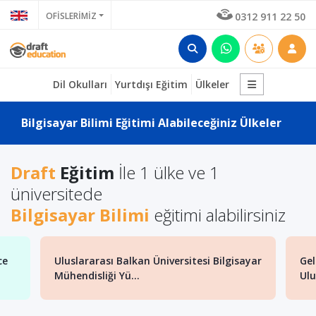
OFİSLERİMİZ
0312 911 22 50
Dil Okulları
Yurtdışı Eğitim
Ülkeler
Bilgisayar Bilimi Eğitimi Alabileceğiniz Ülkeler
Draft
Eğitim
İle 1 ülke ve 1
üniversitede
Bilgisayar Bilimi
eğitimi alabilirsiniz
ce
Uluslararası Balkan Üniversitesi Bilgisayar
Gel
Mühendisliği Yü...
Ulu