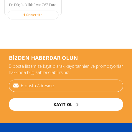
En Düşük Yıllık Fiyat 767 Euro
1
üniversite
BİZDEN HABERDAR OLUN
E-posta listemize kayıt olarak kayıt tarihleri ve promosyonlar
hakkında bilgi sahibi olabilirsiniz.
KAYIT OL