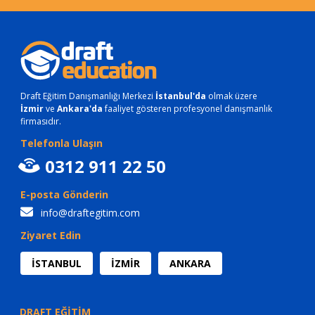
Draft Eğitim Danışmanlığı Merkezi
İstanbul'da
olmak üzere
İzmir
ve
Ankara'da
faaliyet gösteren profesyonel danışmanlık
firmasıdır.
Telefonla Ulaşın
0312 911 22 50
E-posta Gönderin
info@draftegitim.com
Ziyaret Edin
İSTANBUL
İZMİR
ANKARA
DRAFT EĞİTİM