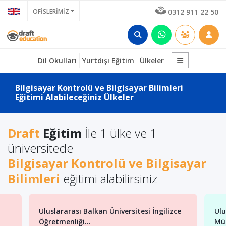
OFİSLERİMİZ
0312 911 22 50
Dil Okulları
Yurtdışı Eğitim
Ülkeler
Bilgisayar Kontrolü ve Bilgisayar Bilimleri
Eğitimi Alabileceğiniz Ülkeler
Draft
Eğitim
İle 1 ülke ve 1
üniversitede
Bilgisayar Kontrolü ve Bilgisayar
Bilimleri
eğitimi alabilirsiniz
Uluslararası Balkan Üniversitesi İngilizce
Ulu
Öğretmenliği...
Müh