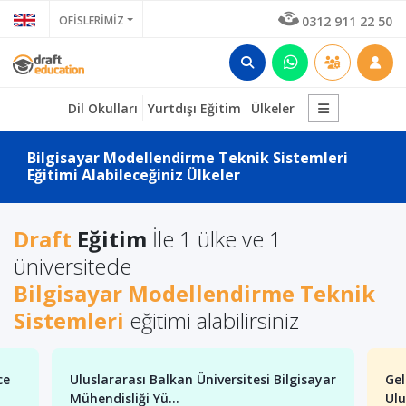
OFİSLERİMİZ
0312 911 22 50
Dil Okulları
Yurtdışı Eğitim
Ülkeler
Bilgisayar Modellendirme Teknik Sistemleri
Eğitimi Alabileceğiniz Ülkeler
Draft
Eğitim
İle 1 ülke ve 1
üniversitede
Bilgisayar Modellendirme Teknik
Sistemleri
eğitimi alabilirsiniz
ce
Uluslararası Balkan Üniversitesi Bilgisayar
Gel
Mühendisliği Yü...
Ulu