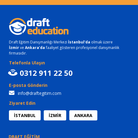
Draft Eğitim Danışmanlığı Merkezi
İstanbul'da
olmak üzere
İzmir
ve
Ankara'da
faaliyet gösteren profesyonel danışmanlık
firmasıdır.
Telefonla Ulaşın
0312 911 22 50
E-posta Gönderin
info@draftegitim.com
Ziyaret Edin
İSTANBUL
İZMİR
ANKARA
DRAFT EĞİTİM