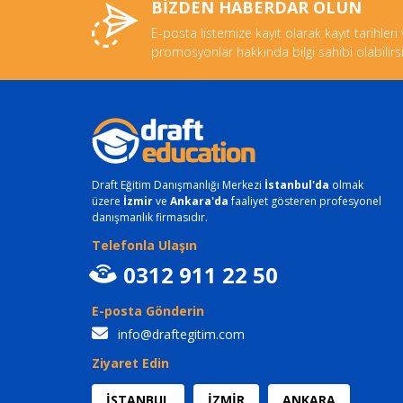
BİZDEN HABERDAR OLUN
E-posta listemize kayıt olarak kayıt tarihleri
promosyonlar hakkında bilgi sahibi olabilirsi
Draft Eğitim Danışmanlığı Merkezi
İstanbul'da
olmak
üzere
İzmir
ve
Ankara'da
faaliyet gösteren profesyonel
danışmanlık firmasıdır.
Telefonla Ulaşın
0312 911 22 50
E-posta Gönderin
info@draftegitim.com
Ziyaret Edin
İSTANBUL
İZMİR
ANKARA