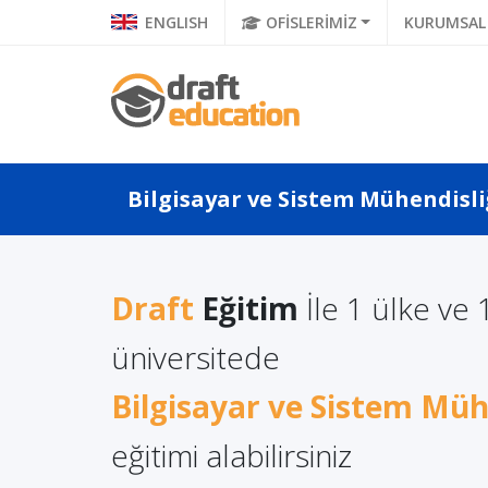
ENGLISH
OFİSLERİMİZ
KURUMSAL
Bilgisayar ve Sistem Mühendisliğ
Draft
Eğitim
İle 1 ülke ve 
Uluslararası Balkan
Uluslar
üniversitede
ilizce İşletme
Üniversitesi İngilizce
Ünivers
liteli Eğitim
Bilgisayar ve Sistem Müh
Öğretmenliği...
Mühendi
eğitimi alabilirsiniz