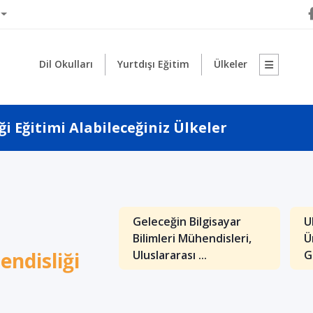
Dil Okulları
Yurtdışı Eğitim
Ülkeler
i Eğitimi Alabileceğiniz Ülkeler
1
arası Balkan
Geleceğin Bilgisayar
U
itesi Bilgisayar
Bilimleri Mühendisleri,
Ü
endisliği
sliği Yü...
Uluslararası ...
G