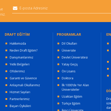
 ve
niz.
DRAFT EĞİTİM
PROGRAMLAR
EN
Hakkımızda
Dil Okulları
Neden Draft Eğitim?
Üniversite
Danışmanlarımız
Devlet Üniversitesi
Yetki Belgeleri
Yatay Geçiş
Ofislerimiz
Ön Lisans
Garanti ve Güvence
Doktora
Anlaşmalı Okullarımız
İlk 1000’de Yer Alan
Üniversiteler
Dİ
Hizmet Sayıları
Uzaktan Eğitim
Dra
Partnerlerimiz
üz
Türkçe Eğitim
Başarı Öyküleri
dan
İkinci Üniversite