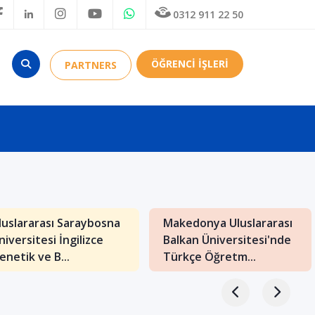
0312 911 22 50
ÖĞRENCİ İŞLERİ
PARTNERS
luslararası Saraybosna
Makedonya Uluslararası
niversitesi İngilizce
Balkan Üniversitesi'nde
enetik ve B...
Türkçe Öğretm...