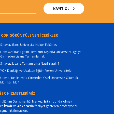
KAYIT OL
 ÇOK GÖRÜNTÜLENEN İÇERİKLER
Sınavsız İkinci Üniversite Hukuk Fakültesi
Hem Uzaktan Eğitim Hem Yurt Dışında Üniversite: Dgs'ye
Girmeden Lisans Tamamlamak
Sınavsız Lisans Tamamlama Nasıl Yapılır?
YÖK Denkliği ve Uzaktan Eğitim Veren Üniversiteler
Üniversite Sınavına Girmeden Özel Üniversite Okumak
Mümkün Mü?
ĞER HİZMETLERİMİZ
ft Eğitim Danışmanlığı Merkezi
İstanbul'da
olmak
ere
İzmir
ve
Ankara'da
faaliyet gösteren profesyonel
ışmanlık firmasıdır.