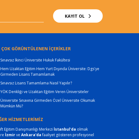
KAYIT OL
 ÇOK GÖRÜNTÜLENEN İÇERİKLER
Sınavsız İkinci Üniversite Hukuk Fakültesi
Hem Uzaktan Eğitim Hem Yurt Dışında Üniversite: Dgs'ye
Girmeden Lisans Tamamlamak
Sınavsız Lisans Tamamlama Nasıl Yapılır?
YÖK Denkliği ve Uzaktan Eğitim Veren Üniversiteler
Üniversite Sınavına Girmeden Özel Üniversite Okumak
Mümkün Mü?
ĞER HİZMETLERİMİZ
ft Eğitim Danışmanlığı Merkezi
İstanbul'da
olmak
ere
İzmir
ve
Ankara'da
faaliyet gösteren profesyonel