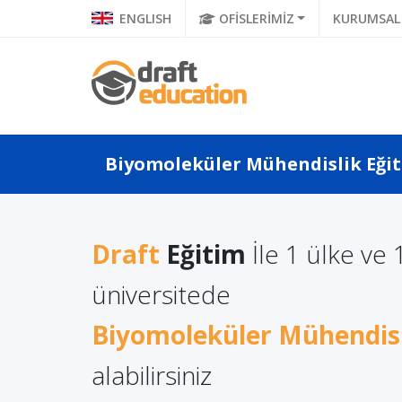
ENGLISH
OFİSLERİMİZ
KURUMSAL
Biyomoleküler Mühendislik Eğiti
Draft
Eğitim
İle 1 ülke ve 
a Türkçe
Litvan
üniversitede
Almanya'da Ücretsiz
 Ne Diyor?
Lisans 
Mühendislik Bölümleri
a Di...
Biyomoleküler Mühendis
Avantaj
alabilirsiniz