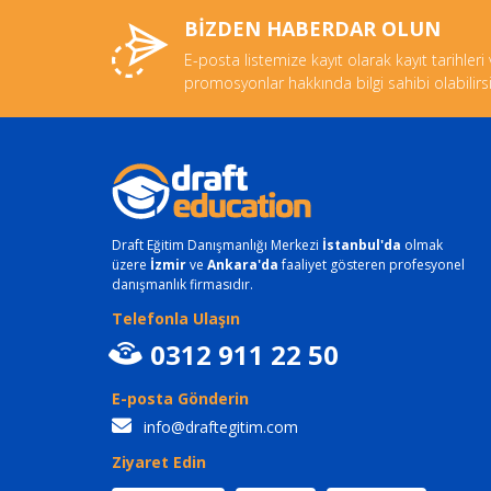
BİZDEN HABERDAR OLUN
E-posta listemize kayıt olarak kayıt tarihleri
promosyonlar hakkında bilgi sahibi olabilirsi
Draft Eğitim Danışmanlığı Merkezi
İstanbul'da
olmak
üzere
İzmir
ve
Ankara'da
faaliyet gösteren profesyonel
danışmanlık firmasıdır.
Telefonla Ulaşın
0312 911 22 50
E-posta Gönderin
info@draftegitim.com
Ziyaret Edin