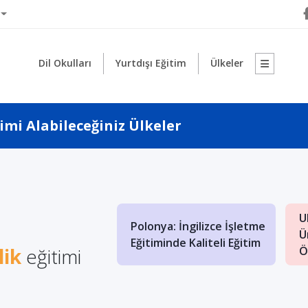
Dil Okulları
Yurtdışı Eğitim
Ülkeler
mi Alabileceğiniz Ülkeler
1
ya'da Yüksek
U
Polonya: İngilizce İşletme
Eğitimi Almanın
Ü
Eğitiminde Kaliteli Eğitim
lik
ları
eğitimi
Ö