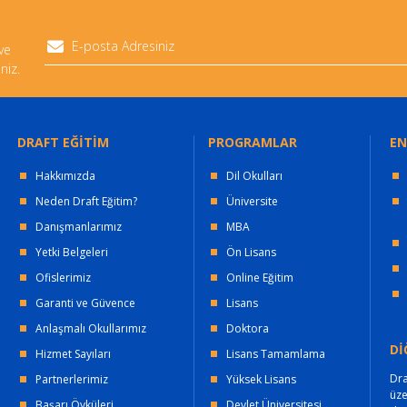
 ve
niz.
DRAFT EĞİTİM
PROGRAMLAR
EN
Hakkımızda
Dil Okulları
Neden Draft Eğitim?
Üniversite
Danışmanlarımız
MBA
Yetki Belgeleri
Ön Lisans
Ofislerimiz
Online Eğitim
Garanti ve Güvence
Lisans
Anlaşmalı Okullarımız
Doktora
Dİ
Hizmet Sayıları
Lisans Tamamlama
Dra
Partnerlerimiz
Yüksek Lisans
üz
Başarı Öyküleri
Devlet Üniversitesi