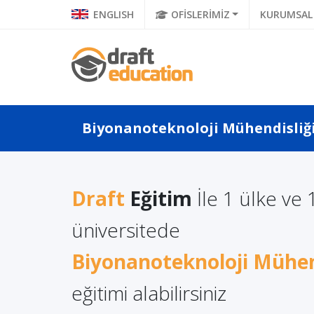
ENGLISH
OFİSLERİMİZ
KURUMSAL
Biyonanoteknoloji Mühendisliği 
Draft
Eğitim
İle 1 ülke ve 
a Türkçe
Litvanya'da Yüksek
üniversitede
Polonya
 Ne Diyor?
Lisans Eğitimi Almanın
Eğitimi
a Di...
Biyonanoteknoloji Mühen
Avantajları
eğitimi alabilirsiniz