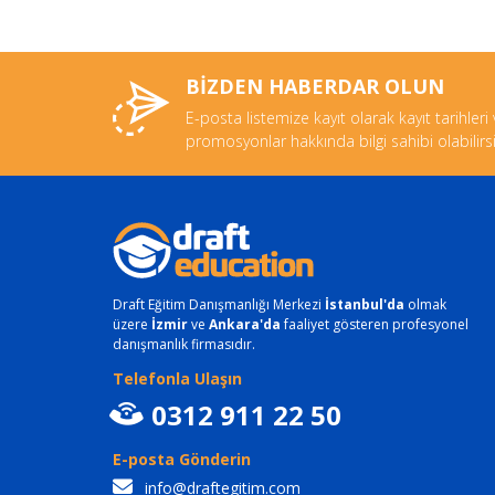
BİZDEN HABERDAR OLUN
E-posta listemize kayıt olarak kayıt tarihleri
promosyonlar hakkında bilgi sahibi olabilirsi
Draft Eğitim Danışmanlığı Merkezi
İstanbul'da
olmak
üzere
İzmir
ve
Ankara'da
faaliyet gösteren profesyonel
danışmanlık firmasıdır.
Telefonla Ulaşın
0312 911 22 50
E-posta Gönderin
info@draftegitim.com