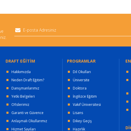
 ve
niz.
DRAFT EĞİTİM
PROGRAMLAR
EN
Hakkımızda
Dil Okulları
Neden Draft Eğitim?
Üniversite
Danışmanlarımız
Doktora
Yetki Belgeleri
İngilizce Eğitim
Ofislerimiz
Vakıf Üniversitesi
Garanti ve Güvence
Lisans
Anlaşmalı Okullarımız
Dikey Geçiş
Dİ
Hizmet Sayıları
Hazırlık