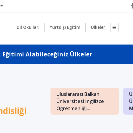
Dil Okulları
Yurtdışı Eğitim
Ülkeler
Eğitimi Alabileceğiniz Ülkeler
1
Uluslararası Balkan
U
: İngilizce İşletme
Üniversitesi İngilizce
Ü
nde Kaliteli Eğitim
disliği
Öğretmenliği...
M