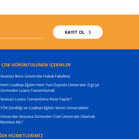
KAYIT OL
 ÇOK GÖRÜNTÜLENEN İÇERİKLER
Sınavsız İkinci Üniversite Hukuk Fakültesi
Hem Uzaktan Eğitim Hem Yurt Dışında Üniversite: Dgs'ye
Girmeden Lisans Tamamlamak
Sınavsız Lisans Tamamlama Nasıl Yapılır?
YÖK Denkliği ve Uzaktan Eğitim Veren Üniversiteler
Üniversite Sınavına Girmeden Özel Üniversite Okumak
Mümkün Mü?
ĞER HİZMETLERİMİZ