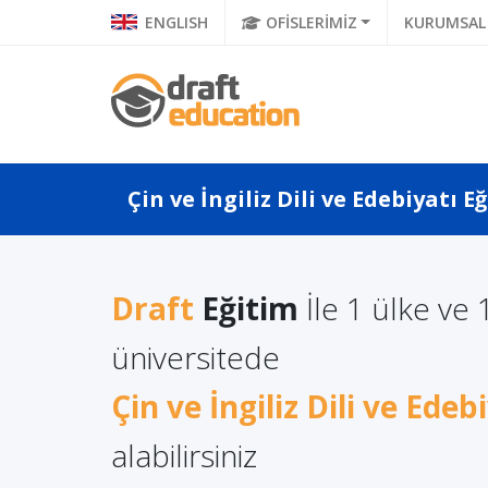
ENGLISH
OFİSLERİMİZ
KURUMSAL
Çin ve İngiliz Dili ve Edebiyatı E
Draft
Eğitim
İle 1 ülke ve 
 Yüksek
Uluslar
üniversitede
Polonya: İngilizce İşletme
mi Almanın
Ünivers
Eğitiminde Kaliteli Eğitim
Çin ve İngiliz Dili ve Edeb
Öğretme
alabilirsiniz