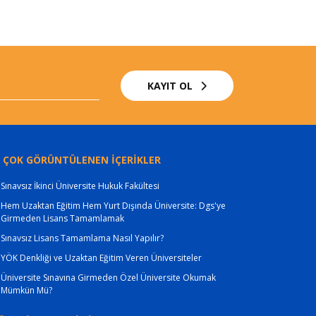
KAYIT OL
 ÇOK GÖRÜNTÜLENEN İÇERİKLER
Sınavsız İkinci Üniversite Hukuk Fakültesi
Hem Uzaktan Eğitim Hem Yurt Dışında Üniversite: Dgs'ye
Girmeden Lisans Tamamlamak
Sınavsız Lisans Tamamlama Nasıl Yapılır?
YÖK Denkliği ve Uzaktan Eğitim Veren Üniversiteler
Üniversite Sınavına Girmeden Özel Üniversite Okumak
Mümkün Mü?