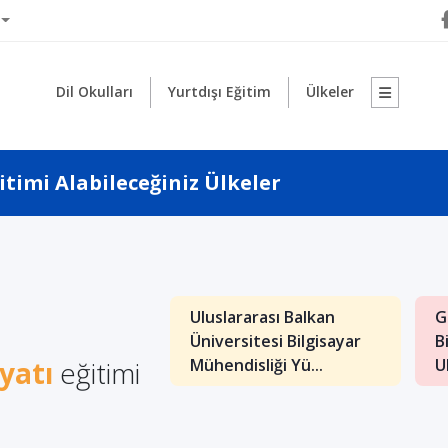
Dil Okulları
Yurtdışı Eğitim
Ülkeler
ğitimi Alabileceğiniz Ülkeler
1
arası Balkan
Uluslararası Balkan
G
itesi İngilizce
Üniversitesi Bilgisayar
B
iyatı
nliği...
eğitimi
Mühendisliği Yü...
Ul