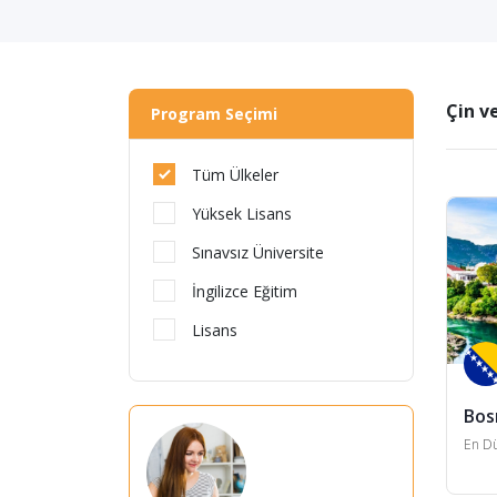
Çin ve
Program Seçimi
Tüm Ülkeler
Yüksek Lisans
Sınavsız Üniversite
İngilizce Eğitim
Lisans
Bos
En Dü