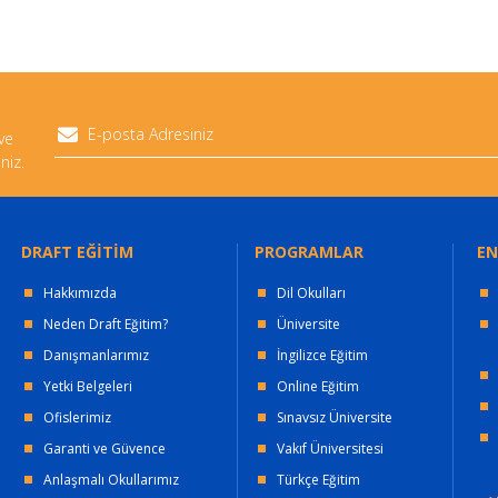
 ve
niz.
DRAFT EĞİTİM
PROGRAMLAR
EN
Hakkımızda
Dil Okulları
Neden Draft Eğitim?
Üniversite
Danışmanlarımız
İngilizce Eğitim
Yetki Belgeleri
Online Eğitim
Ofislerimiz
Sınavsız Üniversite
Garanti ve Güvence
Vakıf Üniversitesi
Anlaşmalı Okullarımız
Türkçe Eğitim