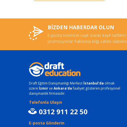
BİZDEN HABERDAR OLUN
E-posta listemize kayıt olarak kayıt tarihleri
promosyonlar hakkında bilgi sahibi olabilirsi
Draft Eğitim Danışmanlığı Merkezi
İstanbul'da
olmak
üzere
İzmir
ve
Ankara'da
faaliyet gösteren profesyonel
danışmanlık firmasıdır.
Telefonla Ulaşın
0312 911 22 50
E-posta Gönderin