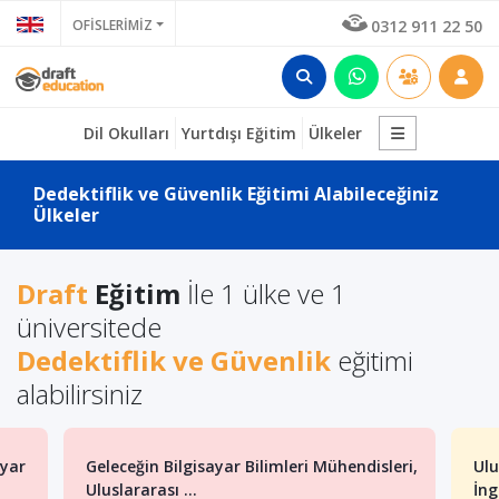
OFİSLERİMİZ
0312 911 22 50
Dil Okulları
Yurtdışı Eğitim
Ülkeler
Dedektiflik ve Güvenlik Eğitimi Alabileceğiniz
Ülkeler
Draft
Eğitim
İle 1 ülke ve 1
üniversitede
Dedektiflik ve Güvenlik
eğitimi
alabilirsiniz
ayar
Geleceğin Bilgisayar Bilimleri Mühendisleri,
Ulu
Uluslararası ...
İng