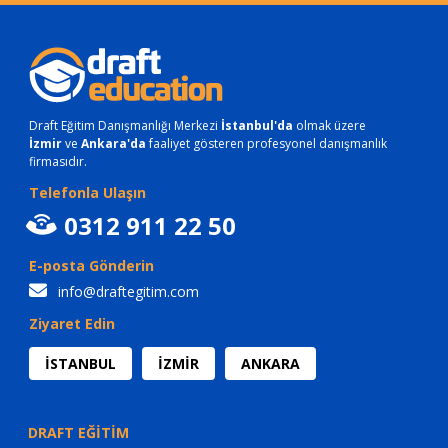
Draft Eğitim Danışmanlığı Merkezi
İstanbul'da
olmak üzere
İzmir
ve
Ankara'da
faaliyet gösteren profesyonel danışmanlık
firmasıdır.
Telefonla Ulaşın
0312 911 22 50
E-posta Gönderin
info@draftegitim.com
Ziyaret Edin
İSTANBUL
İZMİR
ANKARA
DRAFT EĞİTİM