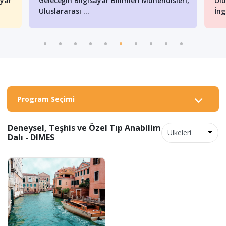
ayar
Geleceğin Bilgisayar Bilimleri Mühendisleri,
Ulu
Uluslararası ...
İng
Program Seçimi
Deneysel, Teşhis ve Özel Tıp Anabilim
Dalı - DIMES