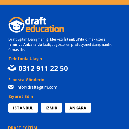
Draft Eğitim Danışmanlığı Merkezi
İstanbul'da
olmak üzere
İzmir
ve
Ankara'da
faaliyet gösteren profesyonel danışmanlık
firmasıdır.
Telefonla Ulaşın
0312 911 22 50
E-posta Gönderin
info@draftegitim.com
Ziyaret Edin
İSTANBUL
İZMİR
ANKARA
DRAFT EĞİTİM