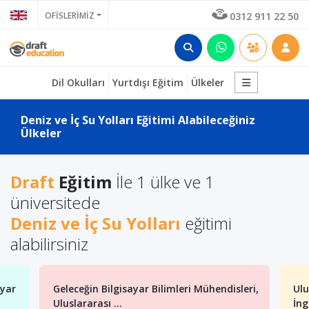
OFİSLERİMİZ
0312 911 22 50
Dil Okulları
Yurtdışı Eğitim
Ülkeler
Deniz ve İç Su Yolları Eğitimi Alabileceğiniz
Ülkeler
Draft
Eğitim
İle 1 ülke ve 1
üniversitede
Deniz ve İç Su Yolları
eğitimi
alabilirsiniz
ayar
Geleceğin Bilgisayar Bilimleri Mühendisleri,
Ulu
Uluslararası ...
İng