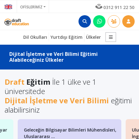
OFİSLERİMİZ
0312 911 22 50
Dil Okulları
Yurtdışı Eğitim
Ülkeler
Dijital İşletme ve Veri Bilimi Eğitimi
Alabileceğiniz Ülkeler
Draft
Eğitim
İle 1 ülke ve 1
üniversitede
Dijital İşletme ve Veri Bilimi
eğitimi
alabilirsiniz
ayar
Geleceğin Bilgisayar Bilimleri Mühendisleri,
Ulu
Uluslararası ...
İng