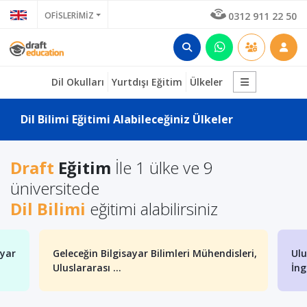
OFİSLERİMİZ
0312 911 22 50
Dil Okulları
Yurtdışı Eğitim
Ülkeler
Dil Bilimi Eğitimi Alabileceğiniz Ülkeler
Draft
Eğitim
İle 1 ülke ve 9
üniversitede
Dil Bilimi
eğitimi alabilirsiniz
ayar
Geleceğin Bilgisayar Bilimleri Mühendisleri,
Ulu
Uluslararası ...
İng