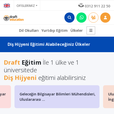
OFİSLERİMİZ
0312 911 22 50
Dil Okulları
Yurtdışı Eğitim
Ülkeler
Diş Hijyeni Eğitimi Alabileceğiniz Ülkeler
Draft
Eğitim
İle 1 ülke ve 1
üniversitede
Diş Hijyeni
eğitimi alabilirsiniz
sayar Bilimleri Mühendisleri,
Uluslararası Saraybosna Üniv
İngilizce Genetik ve B...