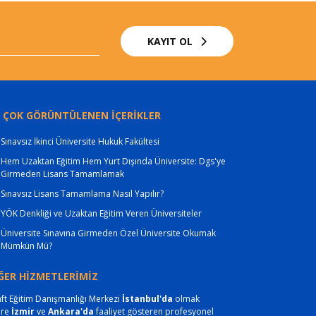
KAYIT OL
 ÇOK GÖRÜNTÜLENEN İÇERİKLER
Sınavsız İkinci Üniversite Hukuk Fakültesi
Hem Uzaktan Eğitim Hem Yurt Dışında Üniversite: Dgs'ye
Girmeden Lisans Tamamlamak
Sınavsız Lisans Tamamlama Nasıl Yapılır?
YÖK Denkliği ve Uzaktan Eğitim Veren Üniversiteler
Üniversite Sınavına Girmeden Özel Üniversite Okumak
Mümkün Mü?
ĞER HİZMETLERİMİZ
ft Eğitim Danışmanlığı Merkezi
İstanbul'da
olmak
ere
İzmir
ve
Ankara'da
faaliyet gösteren profesyonel