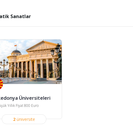
tik Sanatlar
edonya Üniversiteleri
şük Yıllık Fiyat 800 Euro
2
üniversite