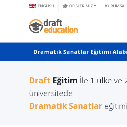
ENGLISH
OFİSLERİMİZ
KURUMSAL
Dramatik Sanatlar Eğitimi Alabi
Draft
Eğitim
İle 1 ülke ve 
a Türkçe
Litvanya'da Yüksek
Polonya
 Ne Diyor?
Lisans Eğitimi Almanın
üniversitede
Eğitimi
a Di...
Avantajları
Dramatik Sanatlar
eğitimi 