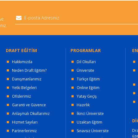
 ve
niz.
DRAFT EĞİTİM
PROGRAMLAR
EN
Hakkımızda
Dil Okulları
Neden Draft Eğitim?
Üniversite
Danışmanlarımız
Türkçe Eğitim
Yetki Belgeleri
Online Eğitim
Ofislerimiz
Yatay Geçiş
Garanti ve Güvence
Hazırlık
Anlaşmalı Okullarımız
İkinci Üniversite
Dİ
Hizmet Sayıları
Uzaktan Eğitim
Dra
Partnerlerimiz
Sınavsız Üniversite
üz