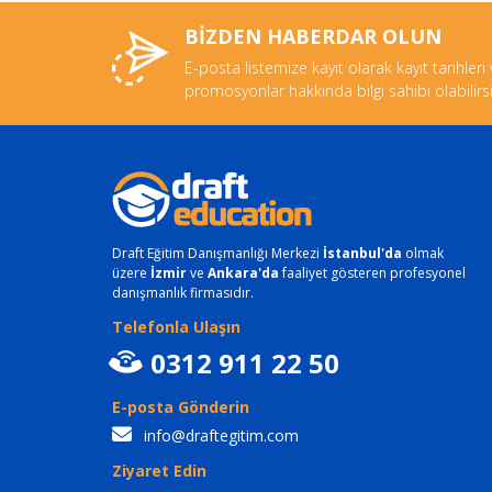
BİZDEN HABERDAR OLUN
E-posta listemize kayıt olarak kayıt tarihleri
promosyonlar hakkında bilgi sahibi olabilirsi
Draft Eğitim Danışmanlığı Merkezi
İstanbul'da
olmak
üzere
İzmir
ve
Ankara'da
faaliyet gösteren profesyonel
danışmanlık firmasıdır.
Telefonla Ulaşın
0312 911 22 50
E-posta Gönderin
info@draftegitim.com
Ziyaret Edin