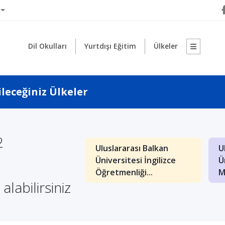
Dil Okulları
Yurtdışı Eğitim
Ülkeler
leceğiniz Ülkeler
2
Uluslararası Balkan
U
: İngilizce İşletme
Üniversitesi İngilizce
Ü
nde Kaliteli Eğitim
Öğretmenliği...
M
alabilirsiniz