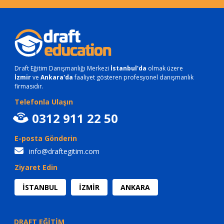
Draft Eğitim Danışmanlığı Merkezi
İstanbul'da
olmak üzere
İzmir
ve
Ankara'da
faaliyet gösteren profesyonel danışmanlık
firmasıdır.
Telefonla Ulaşın
0312 911 22 50
E-posta Gönderin
info@draftegitim.com
Ziyaret Edin
İSTANBUL
İZMİR
ANKARA
DRAFT EĞİTİM