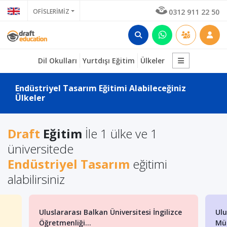
OFİSLERİMİZ
0312 911 22 50
Dil Okulları
Yurtdışı Eğitim
Ülkeler
Endüstriyel Tasarım Eğitimi Alabileceğiniz
Ülkeler
Draft
Eğitim
İle 1 ülke ve 1
üniversitede
Endüstriyel Tasarım
eğitimi
alabilirsiniz
Uluslararası Balkan Üniversitesi İngilizce
Ulu
Öğretmenliği...
Müh