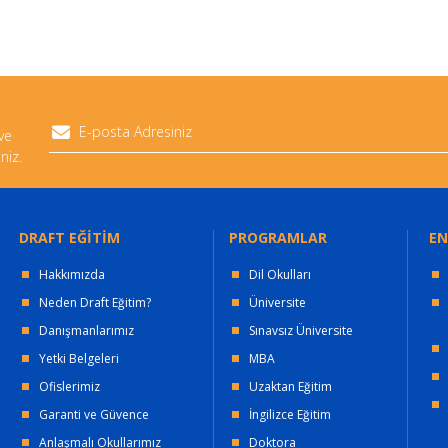
 ve
niz.
DRAFT EĞİTİM
PROGRAMLAR
EN
Hakkımızda
Dil Okulları
Neden Draft Eğitim?
Üniversite
Danışmanlarımız
Sınavsız Üniversite
Yetki Belgeleri
MBA
Ofislerimiz
Uzaktan Eğitim
Garanti ve Güvence
İngilizce Eğitim
Anlaşmalı Okullarımız
Doktora