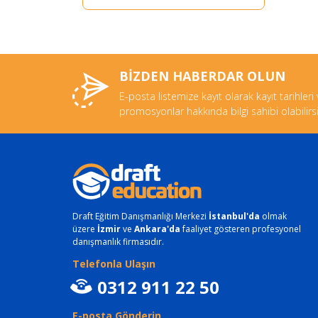
BİZDEN HABERDAR OLUN
E-posta listemize kayıt olarak kayıt tarihleri
promosyonlar hakkında bilgi sahibi olabilirsi
Draft Eğitim Danışmanlığı Merkezi
İstanbul'da
olmak
üzere
İzmir
ve
Ankara'da
faaliyet gösteren profesyonel
danışmanlık firmasıdır.
Telefonla Ulaşın
0312 911 22 50
E-posta Gönderin