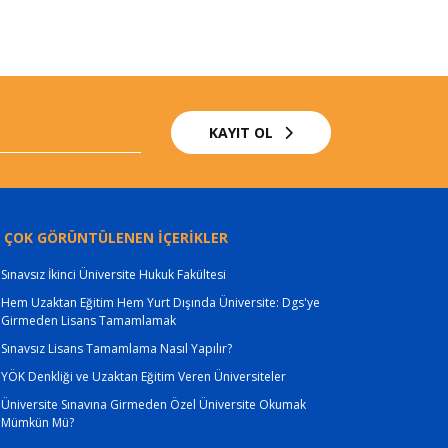
KAYIT OL
 ÇOK GÖRÜNTÜLENEN İÇERİKLER
Sınavsız İkinci Üniversite Hukuk Fakültesi
Hem Uzaktan Eğitim Hem Yurt Dışında Üniversite: Dgs'ye
Girmeden Lisans Tamamlamak
Sınavsız Lisans Tamamlama Nasıl Yapılır?
YÖK Denkliği ve Uzaktan Eğitim Veren Üniversiteler
Üniversite Sınavına Girmeden Özel Üniversite Okumak
Mümkün Mü?