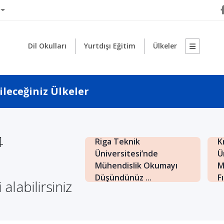
Dil Okulları
Yurtdışı Eğitim
Ülkeler
ileceğiniz Ülkeler
4
ycan
Riga Teknik
K
sitelerinde
Üniversitesi’nde
Ü
slik Eğitimi
Mühendislik Okumayı
M
ı!...
Düşündünüz ...
Fı
 alabilirsiniz