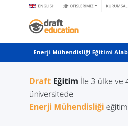
ENGLISH
OFİSLERİMİZ
KURUMSAL
Enerji Mühendisliği Eğitimi Alab
Draft
Eğitim
İle 3 ülke ve 
Azerba
a Türkçe
Uzaktan Eğitim Veren
Üniver
 Ne Diyor?
Üniversiteler ve
üniversitede
Mühendi
a Di...
Bölümleri
Fırsatlar
Enerji Mühendisliği
eğitimi