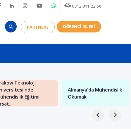
0312 911 22 50
ÖĞRENCİ İŞLERİ
PARTNERS
rakow Teknoloji
niversitesi'nde
Almanya'da Mühendislik
ühendislik Eğitimi
Okumak
rsat...