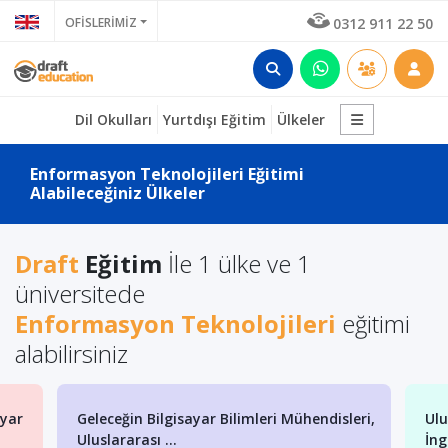
OFİSLERİMİZ
0312 911 22 50
Dil Okulları
Yurtdışı Eğitim
Ülkeler
Enformasyon Teknolojileri Eğitimi
Alabileceğiniz Ülkeler
Draft
Eğitim
İle 1 ülke ve 1
üniversitede
Enformasyon Teknolojileri
eğitimi
alabilirsiniz
ayar
Geleceğin Bilgisayar Bilimleri Mühendisleri,
Ulu
Uluslararası ...
İng