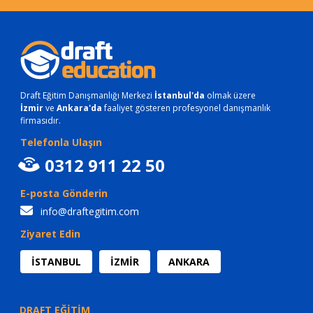
Draft Eğitim Danışmanlığı Merkezi
İstanbul'da
olmak üzere
İzmir
ve
Ankara'da
faaliyet gösteren profesyonel danışmanlık
firmasıdır.
Telefonla Ulaşın
0312 911 22 50
E-posta Gönderin
info@draftegitim.com
Ziyaret Edin
İSTANBUL
İZMİR
ANKARA
DRAFT EĞİTİM